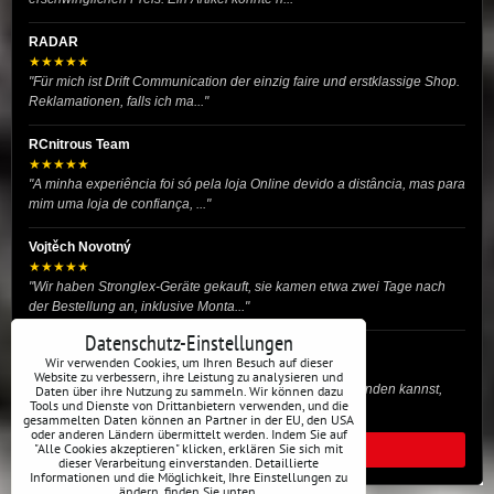
RADAR
★★★★★
"Für mich ist Drift Communication der einzig faire und erstklassige Shop.
Reklamationen, falls ich ma..."
RCnitrous Team
★★★★★
"A minha experiência foi só pela loja Online devido a distância, mas para
mim uma loja de confiança, ..."
Vojtěch Novotný
★★★★★
"Wir haben Stronglex-Geräte gekauft, sie kamen etwa zwei Tage nach
der Bestellung an, inklusive Monta..."
Datenschutz-Einstellungen
josef helmich
Wir verwenden Cookies, um Ihren Besuch auf dieser
★★★★★
Website zu verbessern, ihre Leistung zu analysieren und
"Hier gibt es viele Dinge, die du für dein Drift-Auto verwenden kannst,
Daten über ihre Nutzung zu sammeln. Wir können dazu
Tools und Dienste von Drittanbietern verwenden, und die
egal ob Profi oder für die St..."
gesammelten Daten können an Partner in der EU, den USA
oder anderen Ländern übermittelt werden. Indem Sie auf
"Alle Cookies akzeptieren" klicken, erklären Sie sich mit
ALLE BEWERTUNGEN
dieser Verarbeitung einverstanden. Detaillierte
Informationen und die Möglichkeit, Ihre Einstellungen zu
ändern, finden Sie unten.