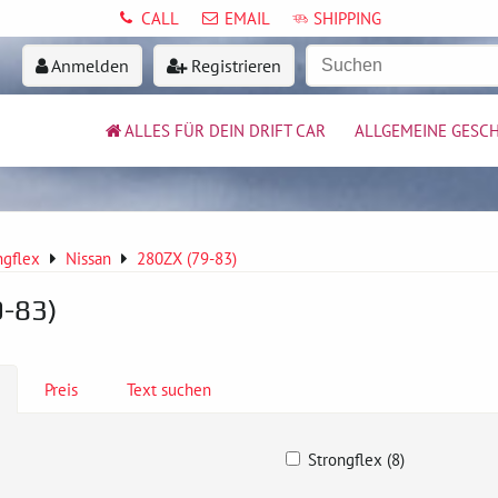
CALL
EMAIL
SHIPPING
Anmelden
Registrieren
ALLES FÜR DEIN DRIFT CAR
ALLGEMEINE GESC
ngflex
Nissan
280ZX (79-83)
-83)
Preis
Text suchen
Strongflex (8)