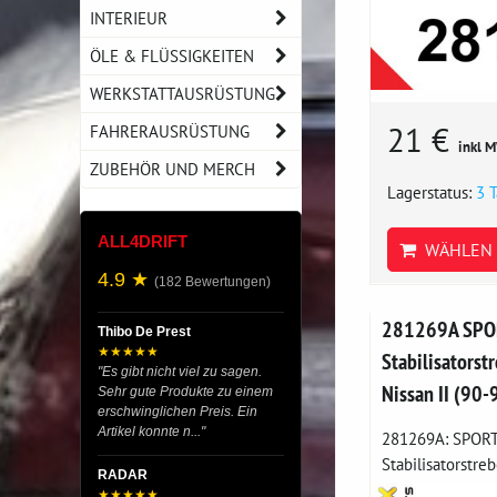
INTERIEUR
ÖLE & FLÜSSIGKEITEN
WERKSTATTAUSRÜSTUNG
21 €
FAHRERAUSRÜSTUNG
inkl 
ZUBEHÖR UND MERCH
Lagerstatus:
3 
ALL4DRIFT
WÄHLEN 
4.9 ★
(182 Bewertungen)
281269A SPO
Thibo De Prest
★★★★★
Stabilisatorst
"Es gibt nicht viel zu sagen.
Nissan II (90-
Sehr gute Produkte zu einem
erschwinglichen Preis. Ein
Artikel konnte n..."
281269A: SPORT-
Stabilisatorstreb
RADAR
★★★★★