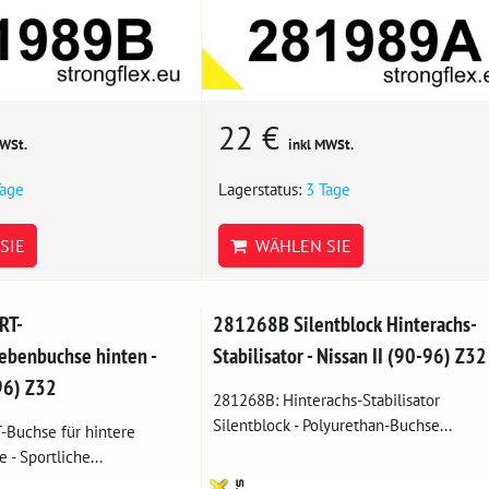
22 €
MWSt.
inkl MWSt.
Tage
Lagerstatus:
3 Tage
SIE
WÄHLEN SIE
RT-
281268B Silentblock Hinterachs-
rebenbuchse hinten -
Stabilisator - Nissan II (90-96) Z32
96) Z32
281268B: Hinterachs-Stabilisator
Silentblock - Polyurethan-Buchse...
Buchse für hintere
e - Sportliche...