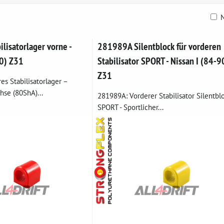
N
belle
lisatorlager vorne -
281989A Silentblock für vorderen
90) Z31
Stabilisator SPORT - Nissan I (84-9
Z31
s Stabilisatorlager –
hse (80ShA)...
281989A: Vorderer Stabilisator Silentbl
SPORT - Sportlicher...