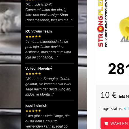
"Für mich ist Drift
Communication der einzig
faire und erstklassige Shop.
Reklamationen, falls ich ma..."
RCnitrous Team
★★★★★
"A minha experiência foi só
pela loja Online devido a
distância, mas para mim uma
loja de confiança, ..."
Vojtěch Novotný
★★★★★
"Wir haben Stronglex-Geräte
gekauft, sie kamen etwa zwei
Tage nach der Bestellung an,
10 €
inklusive Monta..."
inkl 
josef helmich
Lagerstatus:
3 
★★★★★
"Hier gibt es viele Dinge, die
du für dein Drift-Auto
WÄHLEN 
verwenden kannst, egal ob