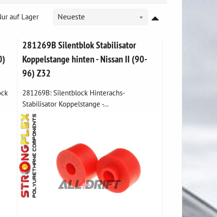
ur auf Lager
Neueste
281269B Silentblok Stabilisator
0)
Koppelstange hinten - Nissan II (90-
96) Z32
ock
281269B: Silentblock Hinterachs-
Stabilisator Koppelstange -...