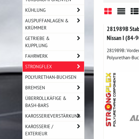
KÜHLUNG
AUSPUFFANLAGEN &
Gitter
Liste
Ta
KRÜMMER
281989B Stabi
Nissan I (84-
GETRIEBE &
KUPPLUNG
281989B: Vordere
FAHRWERK
Polyurethan-Buc
STRONGFLEX
POLYURETHAN-BUCHSEN
BREMSEN
ÜBERROLLKÄFIGE &
BASH-BARS
KAROSSERIEVERSTÄRKUNG
KAROSSERIE /
EXTERIEUR