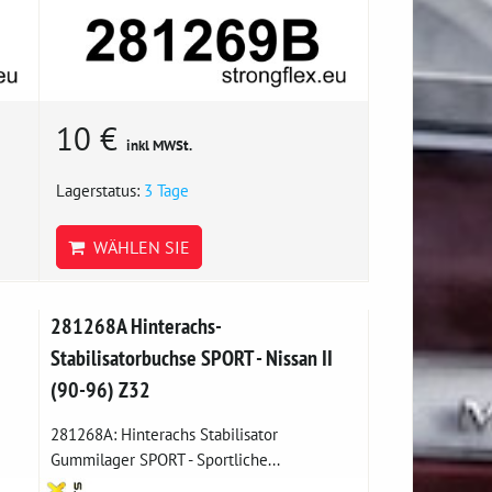
10 €
inkl MWSt.
Lagerstatus:
3 Tage
WÄHLEN SIE
281268A Hinterachs-
Stabilisatorbuchse SPORT - Nissan II
(90-96) Z32
281268A: Hinterachs Stabilisator
Gummilager SPORT - Sportliche...