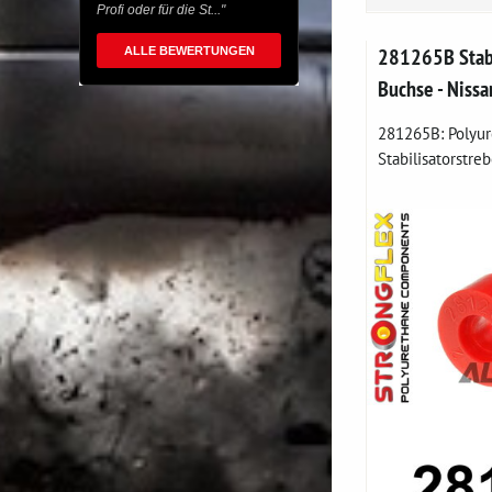
Profi oder für die St..."
281265B Stabi
ALLE BEWERTUNGEN
Buchse - Niss
281265B: Polyur
Stabilisatorstreb