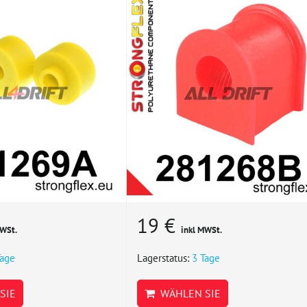
19 €
MWSt.
inkl MWSt.
Tage
Lagerstatus:
3 Tage
SIE
WÄHLEN SIE