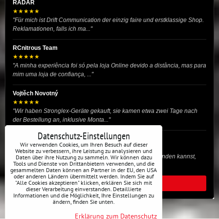
RADAR
★★★★★
"Für mich ist Drift Communication der einzig faire und erstklassige Shop.
Reklamationen, falls ich ma..."
RCnitrous Team
★★★★★
"A minha experiência foi só pela loja Online devido a distância, mas para
mim uma loja de confiança, ..."
Vojtěch Novotný
★★★★★
"Wir haben Stronglex-Geräte gekauft, sie kamen etwa zwei Tage nach
der Bestellung an, inklusive Monta..."
Datenschutz-Einstellungen
josef helmich
Wir verwenden Cookies, um Ihren Besuch auf dieser
★★★★★
Website zu verbessern, ihre Leistung zu analysieren und
"Hier gibt es viele Dinge, die du für dein Drift-Auto verwenden kannst,
Daten über ihre Nutzung zu sammeln. Wir können dazu
Tools und Dienste von Drittanbietern verwenden, und die
egal ob Profi oder für die St..."
gesammelten Daten können an Partner in der EU, den USA
oder anderen Ländern übermittelt werden. Indem Sie auf
"Alle Cookies akzeptieren" klicken, erklären Sie sich mit
ALLE BEWERTUNGEN
dieser Verarbeitung einverstanden. Detaillierte
Informationen und die Möglichkeit, Ihre Einstellungen zu
ändern, finden Sie unten.
Erklärung zum Datenschutz