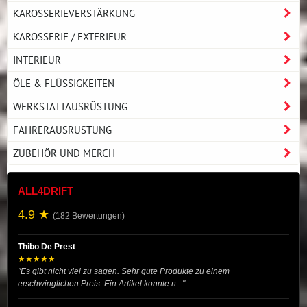
KAROSSERIEVERSTÄRKUNG
KAROSSERIE / EXTERIEUR
INTERIEUR
ÖLE & FLÜSSIGKEITEN
WERKSTATTAUSRÜSTUNG
FAHRERAUSRÜSTUNG
ZUBEHÖR UND MERCH
ALL4DRIFT
4.9 ★
(182 Bewertungen)
Thibo De Prest
★★★★★
"Es gibt nicht viel zu sagen. Sehr gute Produkte zu einem
erschwinglichen Preis. Ein Artikel konnte n..."