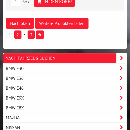
IN DEN KORB!
Stck.
Nach oben
Weitere Produkten laden
1
2
3
NACH FAHRZEUG SUCHEN
BMW E30
BMW E36
BMW E46
BMW E9X
BMW E8X
MAZDA
NISSAN