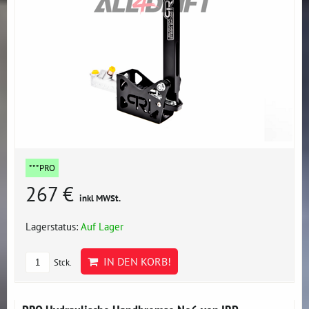
***PRO
267 €
inkl MWSt.
Lagerstatus:
Auf Lager
IN DEN KORB!
Stck.