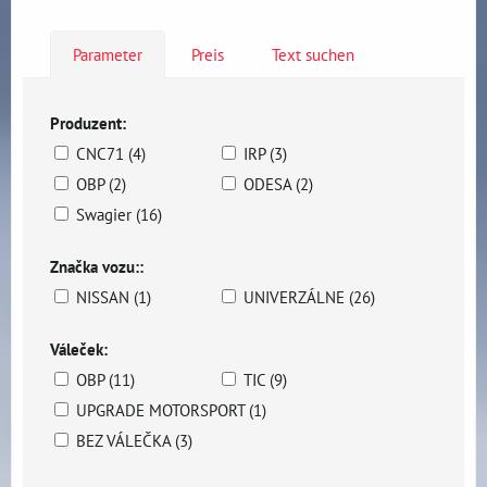
Parameter
Preis
Text suchen
Produzent:
CNC71 (4)
IRP (3)
OBP (2)
ODESA (2)
Swagier (16)
Značka vozu::
NISSAN (1)
UNIVERZÁLNE (26)
Váleček:
OBP (11)
TIC (9)
UPGRADE MOTORSPORT (1)
BEZ VÁLEČKA (3)