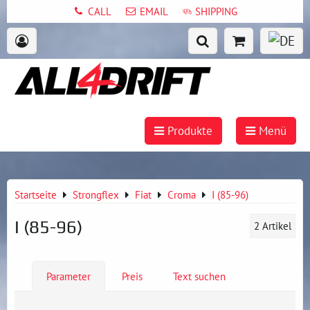
CALL
EMAIL
SHIPPING
Produkte
Menü
Startseite
Strongflex
Fiat
Croma
I (85-96)
I (85-96)
2
Artikel
Parameter
Preis
Text suchen