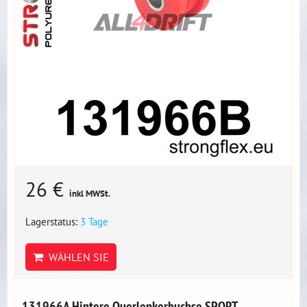
26 €
inkl MWSt.
Lagerstatus:
3 Tage
WÄHLEN SIE
131966A Hintere Querlenkerbuchse SPORT