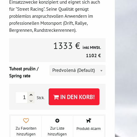
Einsatzzwecke konzipiert und eignet sich auch
für "Street Racing". Seine Qualität genügt
problemlos anspruchsvollen Anwendern im
professionellen Motorsport (Drift, Rallye,
Bergrennen, Rundstreckenrennen).
1333 €
inkl MWSt.
1102 €
Tuhost pružin /
Predvolená (Default)
Spring rate
IN DEN KORB!
Stck.
Zu Favoriten
Zur Liste
Produkt-Alarm
hinzufügen
hinzufügen