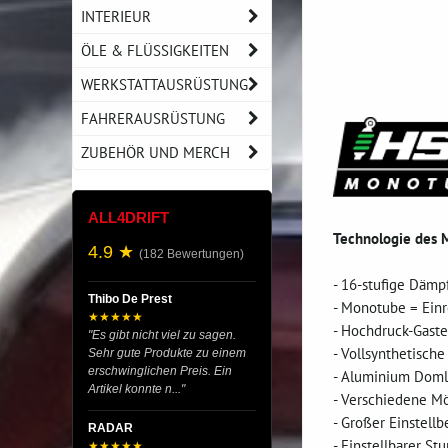
INTERIEUR
ÖLE & FLÜSSIGKEITEN
WERKSTATTAUSRÜSTUNG
FAHRERAUSRÜSTUNG
ZUBEHÖR UND MERCH
ALL4DRIFT
Technologie des 
4.9 ★
(182 Bewertungen)
- 16-stufige Dämp
Thibo De Prest
- Monotube = Ein
★★★★★
- Hochdruck-Gast
"Es gibt nicht viel zu sagen.
- Vollsynthetisch
Sehr gute Produkte zu einem
erschwinglichen Preis. Ein
- Aluminium Doml
Artikel konnte n..."
- Verschiedene Mö
- Großer Einstell
RADAR
- Einstellbarer St
★★★★★