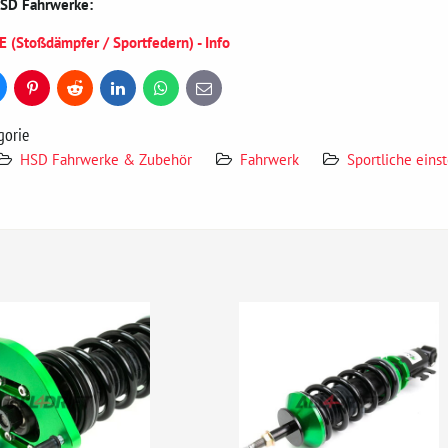
HSD Fahrwerke:
Stoßdämpfer / Sportfedern) - Info
uesky
Pinterest
Reddit
LinkedIn
WhatsApp
E-
mail
gorie
HSD Fahrwerke & Zubehör
Fahrwerk
Sportliche eins