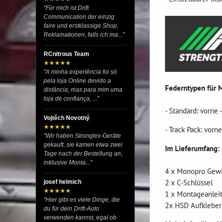
"Für mich ist Drift
Communication der einzig
faire und erstklassige Shop.
Reklamationen, falls ich ma..."
RCnitrous Team
★★★★★
"A minha experiência foi só
pela loja Online devido a
Federntypen für 
distância, mas para mim uma
loja de confiança, ..."
- Standard: vorne
Vojtěch Novotný
★★★★★
- Track Pack: vor
"Wir haben Stronglex-Geräte
gekauft, sie kamen etwa zwei
Im Lieferumfang:
Tage nach der Bestellung an,
inklusive Monta..."
4 x Monopro Gew
2 x C-Schlüssel
josef helmich
★★★★★
1 x Montageanlei
"Hier gibt es viele Dinge, die
2x HSD Aufkleber
du für dein Drift-Auto
verwenden kannst, egal ob