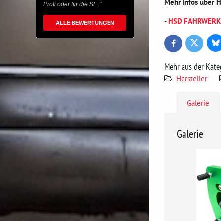
Mehr Infos über 
Profi oder für die St..."
-
HSD FAHRWERKE (
ALLE BEWERTUNGEN
Bl
Twitter
Facebook
Mehr aus der Kate
Hersteller
Galerie
Galerie