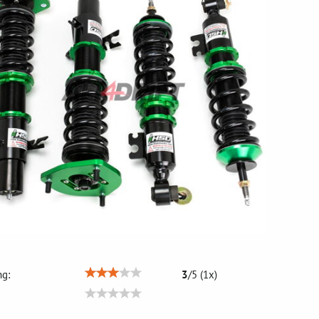
g:
3
/
5
(
1
x)