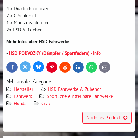
4 x Dualtech coilover
2 x C-Schlüssel
1 x Montageanleitung
2x HSD Aufkleber
Mehr Infos über HSD Fahrwerke:
-
HSD PODVOZKY (Dämpfer / Sportfedern) - Info
Bluesky
Twitter
Facebook
Pinterest
Reddit
LinkedIn
WhatsApp
E-
mail
Mehr aus der Kategorie
Hersteller
HSD Fahrwerke & Zubehör
Fahrwerk
Sportliche einstellbare Fahrwerke
Honda
Civic
Nächstes Produkt