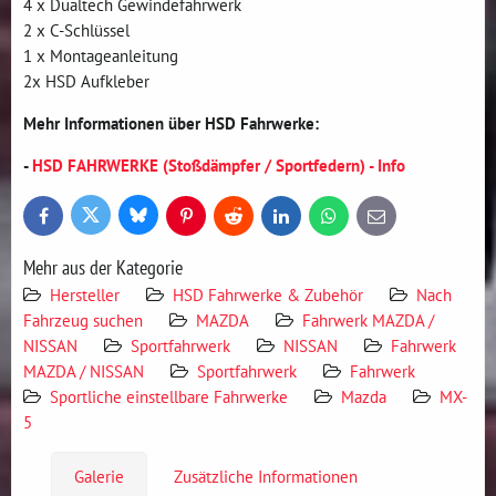
4 x Dualtech Gewindefahrwerk
2 x C-Schlüssel
1 x Montageanleitung
2x HSD Aufkleber
Mehr Informationen über HSD Fahrwerke:
-
HSD FAHRWERKE (Stoßdämpfer / Sportfedern) - Info
Bluesky
Twitter
Facebook
Pinterest
Reddit
LinkedIn
WhatsApp
E-
mail
Mehr aus der Kategorie
Hersteller
HSD Fahrwerke & Zubehör
Nach
Fahrzeug suchen
MAZDA
Fahrwerk MAZDA /
NISSAN
Sportfahrwerk
NISSAN
Fahrwerk
MAZDA / NISSAN
Sportfahrwerk
Fahrwerk
Sportliche einstellbare Fahrwerke
Mazda
MX-
5
Galerie
Zusätzliche Informationen