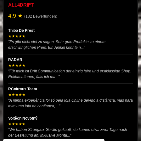
ALL4DRIFT
4.9 ★
(182 Bewertungen)
Thibo De Prest
★★★★★
"Es gibt nicht viel zu sagen. Sehr gute Produkte zu einem
erschwinglichen Preis. Ein Artikel konnte n..."
RADAR
★★★★★
"Für mich ist Drift Communication der einzig faire und erstklassige Shop.
Reklamationen, falls ich ma..."
RCnitrous Team
★★★★★
"A minha experiência foi só pela loja Online devido a distância, mas para
mim uma loja de confiança, ..."
Vojtěch Novotný
★★★★★
"Wir haben Stronglex-Geräte gekauft, sie kamen etwa zwei Tage nach
der Bestellung an, inklusive Monta..."