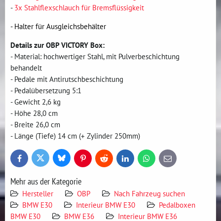
-
3x Stahlflexschlauch für Bremsflüssigkeit
- Halter für Ausgleichsbehälter
Details zur OBP VICTORY Box:
- Material: hochwertiger Stahl, mit Pulverbeschichtung
behandelt
- Pedale mit Antirutschbeschichtung
- Pedalübersetzung 5:1
- Gewicht 2,6 kg
- Höhe 28,0 cm
- Breite 26,0 cm
- Länge (Tiefe) 14 cm (+ Zylinder 250mm)
Bluesky
Twitter
Facebook
Pinterest
Reddit
LinkedIn
WhatsApp
E-
mail
Mehr aus der Kategorie
Hersteller
OBP
Nach Fahrzeug suchen
BMW E30
Interieur BMW E30
Pedalboxen
BMW E30
BMW E36
Interieur BMW E36