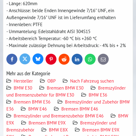
- Länge: 620mm
- Anschlüsse: beide Enden Innengewinde 7/16" UNF, ein
Außengewinde 7/16" UNF ist im Lieferumfang enthalten
- Innenleben: PTFE
- Ummantelung: Edelstahldraht AISI 304S15
- Arbeitsbereich Temperatur: -60 °C bis +260 °C
- Maximale zulässige Dehnung bei Arbeitsdruck: - 4% bis + 2%
Bluesky
Twitter
Facebook
Pinterest
Reddit
LinkedIn
WhatsApp
E-
mail
Mehr aus der Kategorie
Hersteller
OBP
Nach Fahrzeug suchen
BMW E30
Bremsen BMW E30
Bremszylinder
und Bremsenzubehör für BMW E30
BMW E36
Bremsen BMW E36
Bremszylinder und Zubehör BMW
E36
BMW E46
Bremsen BMW E46
Bremszylinder und Bremsenzubehör BMW E46
BMW
E9X
Bremsen BMW E9X
Bremszylinder und
Bremszubehör
BMW E8X
Bremsen BMW E9X