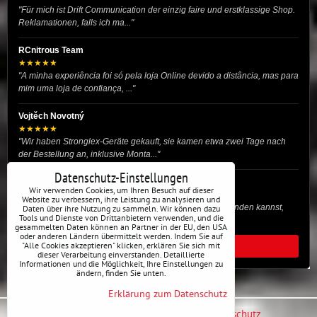
"Für mich ist Drift Communication der einzig faire und erstklassige Shop.
Reklamationen, falls ich ma..."
RCnitrous Team
★★★★★
"A minha experiência foi só pela loja Online devido a distância, mas para
mim uma loja de confiança, ..."
Vojtěch Novotný
★★★★★
"Wir haben Stronglex-Geräte gekauft, sie kamen etwa zwei Tage nach
der Bestellung an, inklusive Monta..."
Datenschutz-Einstellungen
josef helmich
Wir verwenden Cookies, um Ihren Besuch auf dieser
★★★★★
Website zu verbessern, ihre Leistung zu analysieren und
"Hier gibt es viele Dinge, die du für dein Drift-Auto verwenden kannst,
Daten über ihre Nutzung zu sammeln. Wir können dazu
Tools und Dienste von Drittanbietern verwenden, und die
egal ob Profi oder für die St..."
gesammelten Daten können an Partner in der EU, den USA
oder anderen Ländern übermittelt werden. Indem Sie auf
"Alle Cookies akzeptieren" klicken, erklären Sie sich mit
ALLE BEWERTUNGEN
dieser Verarbeitung einverstanden. Detaillierte
Informationen und die Möglichkeit, Ihre Einstellungen zu
ändern, finden Sie unten.
Erklärung zum Datenschutz
Datenschutz-Einstellungen
Erklärung zum Datenschutz