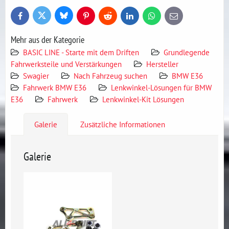
Bluesky
Twitter
Facebook
Pinterest
Reddit
LinkedIn
WhatsApp
E-
mail
Mehr aus der Kategorie
BASIC LINE - Starte mit dem Driften
Grundlegende
Fahrwerksteile und Verstärkungen
Hersteller
Swagier
Nach Fahrzeug suchen
BMW E36
Fahrwerk BMW E36
Lenkwinkel-Lösungen für BMW
E36
Fahrwerk
Lenkwinkel-Kit Lösungen
Galerie
Zusätzliche Informationen
Galerie