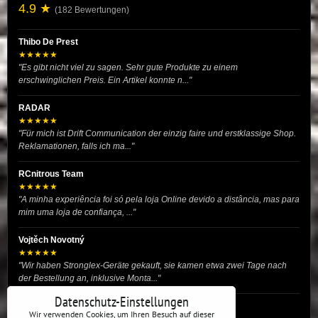
4.9 ★
(182 Bewertungen)
Thibo De Prest
★★★★★
"Es gibt nicht viel zu sagen. Sehr gute Produkte zu einem
erschwinglichen Preis. Ein Artikel konnte n..."
RADAR
★★★★★
"Für mich ist Drift Communication der einzig faire und erstklassige Shop.
Reklamationen, falls ich ma..."
RCnitrous Team
★★★★★
"A minha experiência foi só pela loja Online devido a distância, mas para
mim uma loja de confiança, ..."
Vojtěch Novotný
★★★★★
"Wir haben Stronglex-Geräte gekauft, sie kamen etwa zwei Tage nach
der Bestellung an, inklusive Monta..."
Datenschutz-Einstellungen
josef helmich
Wir verwenden Cookies, um Ihren Besuch auf dieser