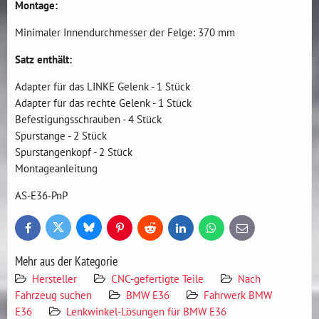
Montage:
Minimaler Innendurchmesser der Felge: 370 mm
Satz enthält:
Adapter für das LINKE Gelenk - 1 Stück
Adapter für das rechte Gelenk - 1 Stück
Befestigungsschrauben - 4 Stück
Spurstange - 2 Stück
Spurstangenkopf - 2 Stück
Montageanleitung
AS-E36-PnP
Bluesky
Twitter
Facebook
Pinterest
Reddit
LinkedIn
WhatsApp
E-
mail
Mehr aus der Kategorie
Hersteller
CNC-gefertigte Teile
Nach
Fahrzeug suchen
BMW E36
Fahrwerk BMW
E36
Lenkwinkel-Lösungen für BMW E36