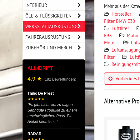
INTERIEUR
Mehr aus der Kate
Hersteller
ÖLE & FLÜSSIGKEITEN
Filter BMW E30
WERKSTATTAUSRÜSTUNG
Luftfilter
E9X
Motor
FAHRERAUSRÜSTUNG
Motor
Luft
ZUBEHÖR UND MERCH
Luftansaugung 
Filter
Luftf
Reinigungsmitt
ALL4DRIFT
Vorheriges 
4.9 ★
(182 Bewertungen)
Thibo De Prest
Alternative Pr
★★★★★
"Es gibt nicht viel zu sagen.
Sehr gute Produkte zu einem
erschwinglichen Preis. Ein
Artikel konnte n..."
RADAR
★★★★★