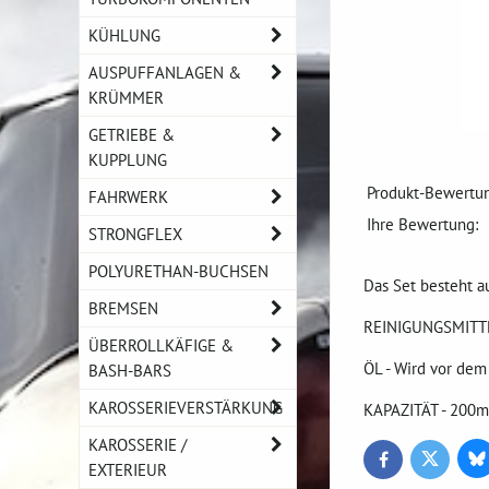
KÜHLUNG
AUSPUFFANLAGEN &
KRÜMMER
GETRIEBE &
KUPPLUNG
Produkt-Bewertun
FAHRWERK
Ihre Bewertung:
STRONGFLEX
POLYURETHAN-BUCHSEN
Das Set besteht a
BREMSEN
REINIGUNGSMITTEL 
ÜBERROLLKÄFIGE &
ÖL - Wird vor dem
BASH-BARS
KAROSSERIEVERSTÄRKUNG
KAPAZITÄT - 200m
KAROSSERIE /
Bl
Twitter
Facebook
EXTERIEUR