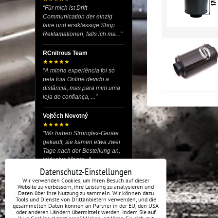
"Für mich ist Drift
Communication der einzig
faire und erstklassige Shop.
Reklamationen, falls ich ma..."
RCnitrous Team
★★★★★
"A minha experiência foi só
pela loja Online devido a
distância, mas para mim uma
loja de confiança, ..."
Vojtěch Novotný
★★★★★
"Wir haben Stronglex-Geräte
gekauft, sie kamen etwa zwei
Tage nach der Bestellung an,
inklusive Monta..."
Datenschutz-Einstellungen
josef helmich
Wir verwenden Cookies, um Ihren Besuch auf dieser
Website zu verbessern, ihre Leistung zu analysieren und
★★★★★
Daten über ihre Nutzung zu sammeln. Wir können dazu
"Hier gibt es viele Dinge, die
Tools und Dienste von Drittanbietern verwenden, und die
du für dein Drift-Auto
gesammelten Daten können an Partner in der EU, den USA
oder anderen Ländern übermittelt werden. Indem Sie auf
verwenden kannst, egal ob