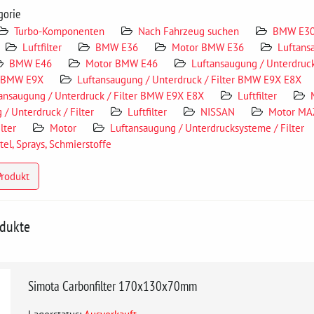
gorie
Turbo-Komponenten
Nach Fahrzeug suchen
BMW E3
Luftfilter
BMW E36
Motor BMW E36
Luftans
BMW E46
Motor BMW E46
Luftansaugung / Unterdruc
 BMW E9X
Luftansaugung / Unterdruck / Filter BMW E9X E8X
ansaugung / Unterdruck / Filter BMW E9X E8X
Luftfilter
/ Unterdruck / Filter
Luftfilter
NISSAN
Motor MA
ilter
Motor
Luftansaugung / Unterdrucksysteme / Filter
el, Sprays, Schmierstoffe
Produkt
odukte
Simota Carbonfilter 170x130x70mm