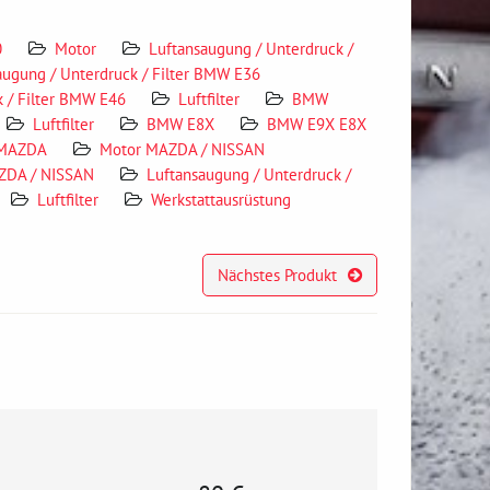
0
Motor
Luftansaugung / Unterdruck /
augung / Unterdruck / Filter BMW E36
k / Filter BMW E46
Luftfilter
BMW
Luftfilter
BMW E8X
BMW E9X E8X
MAZDA
Motor MAZDA / NISSAN
ZDA / NISSAN
Luftansaugung / Unterdruck /
Luftfilter
Werkstattausrüstung
Nächstes Produkt