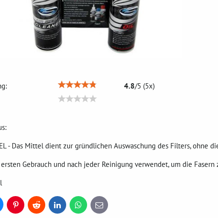
g:
4.8
/
5
(
5
x)
us:
- Das Mittel dient zur gründlichen Auswaschung des Filters, ohne d
 ersten Gebrauch und nach jeder Reinigung verwendet, um die Fasern z
l
uesky
Pinterest
Reddit
LinkedIn
WhatsApp
E-
mail