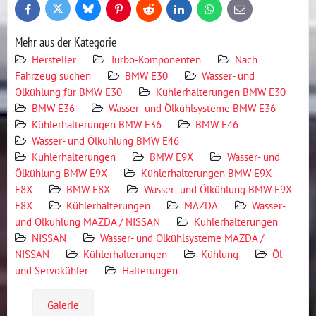
Bluesky
Twitter
Facebook
Pinterest
Reddit
LinkedIn
WhatsApp
E-
mail
Mehr aus der Kategorie
Hersteller
Turbo-Komponenten
Nach
Fahrzeug suchen
BMW E30
Wasser- und
Ölkühlung für BMW E30
Kühlerhalterungen BMW E30
BMW E36
Wasser- und Ölkühlsysteme BMW E36
Kühlerhalterungen BMW E36
BMW E46
Wasser- und Ölkühlung BMW E46
Kühlerhalterungen
BMW E9X
Wasser- und
Ölkühlung BMW E9X
Kühlerhalterungen BMW E9X
E8X
BMW E8X
Wasser- und Ölkühlung BMW E9X
E8X
Kühlerhalterungen
MAZDA
Wasser-
und Ölkühlung MAZDA / NISSAN
Kühlerhalterungen
NISSAN
Wasser- und Ölkühlsysteme MAZDA /
NISSAN
Kühlerhalterungen
Kühlung
Öl-
und Servokühler
Halterungen
Galerie