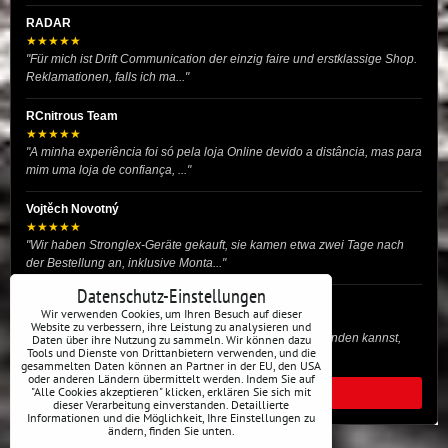
RADAR
★★★★★
"Für mich ist Drift Communication der einzig faire und erstklassige Shop.
Reklamationen, falls ich ma..."
RCnitrous Team
★★★★★
"A minha experiência foi só pela loja Online devido a distância, mas para
mim uma loja de confiança, ..."
Vojtěch Novotný
★★★★★
"Wir haben Stronglex-Geräte gekauft, sie kamen etwa zwei Tage nach
der Bestellung an, inklusive Monta..."
Datenschutz-Einstellungen
josef helmich
Wir verwenden Cookies, um Ihren Besuch auf dieser
★★★★★
Website zu verbessern, ihre Leistung zu analysieren und
"Hier gibt es viele Dinge, die du für dein Drift-Auto verwenden kannst,
Daten über ihre Nutzung zu sammeln. Wir können dazu
Tools und Dienste von Drittanbietern verwenden, und die
egal ob Profi oder für die St..."
gesammelten Daten können an Partner in der EU, den USA
oder anderen Ländern übermittelt werden. Indem Sie auf
"Alle Cookies akzeptieren" klicken, erklären Sie sich mit
ALLE BEWERTUNGEN
dieser Verarbeitung einverstanden. Detaillierte
Informationen und die Möglichkeit, Ihre Einstellungen zu
ändern, finden Sie unten.