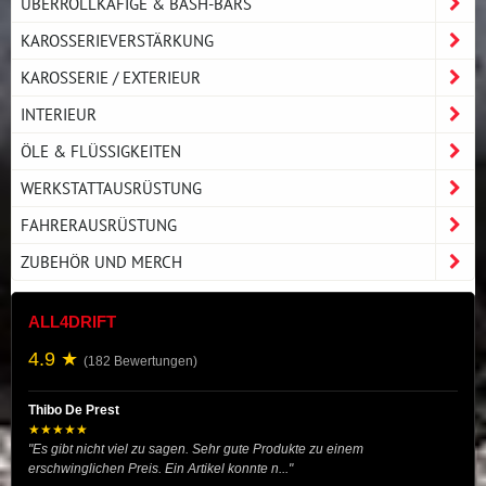
ÜBERROLLKÄFIGE & BASH-BARS
KAROSSERIEVERSTÄRKUNG
KAROSSERIE / EXTERIEUR
INTERIEUR
ÖLE & FLÜSSIGKEITEN
WERKSTATTAUSRÜSTUNG
FAHRERAUSRÜSTUNG
ZUBEHÖR UND MERCH
ALL4DRIFT
4.9 ★
(182 Bewertungen)
Thibo De Prest
★★★★★
"Es gibt nicht viel zu sagen. Sehr gute Produkte zu einem
erschwinglichen Preis. Ein Artikel konnte n..."