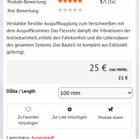
Produkt-Bewertung:
5
/
5
(
3
x)
Ihre Bewertung:
Verstärkte flexible Auspuffkupplung zum Verschweißen mit
dem Auspuffkrümmer. Das Flexrohr dämpft die Vibrationen der
Antriebseinheit, erhöht den Fahrkomfort und die Lebensdauer
des gesamten Systems. Das Bauteil ist komplett aus Edelstahl
gefertigt.
25 €
inkl MWSt.
21 €
Dĺžka / Length
Zu Favoriten
Zur Liste hinzufügen
Produkt-Alarm
hinzufügen
Lagerstatus:
Ausverkauft