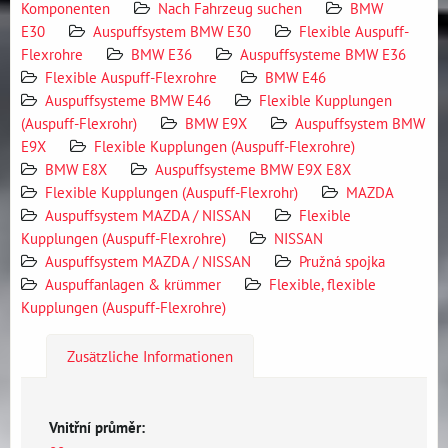
Komponenten
Nach Fahrzeug suchen
BMW
E30
Auspuffsystem BMW E30
Flexible Auspuff-
Flexrohre
BMW E36
Auspuffsysteme BMW E36
Flexible Auspuff-Flexrohre
BMW E46
Auspuffsysteme BMW E46
Flexible Kupplungen
(Auspuff-Flexrohr)
BMW E9X
Auspuffsystem BMW
E9X
Flexible Kupplungen (Auspuff-Flexrohre)
BMW E8X
Auspuffsysteme BMW E9X E8X
Flexible Kupplungen (Auspuff-Flexrohr)
MAZDA
Auspuffsystem MAZDA / NISSAN
Flexible
Kupplungen (Auspuff-Flexrohre)
NISSAN
Auspuffsystem MAZDA / NISSAN
Pružná spojka
Auspuffanlagen & krümmer
Flexible, flexible
Kupplungen (Auspuff-Flexrohre)
Zusätzliche Informationen
Vnitřní průměr: