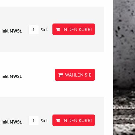
€
IN DEN KORB!
Stck.
inkl MWSt.
€
WÄHLEN SIE
inkl MWSt.
€
IN DEN KORB!
Stck.
inkl MWSt.