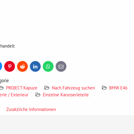
ehandelt
uesky
Pinterest
Reddit
LinkedIn
WhatsApp
E-
mail
gorie
PROJECT Kapuze
Nach Fahrzeug suchen
BMW E46
erie / Exterieur
Einzelne Karosserieteile
Zusätzliche Informationen