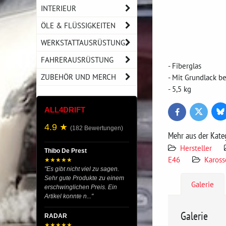
INTERIEUR
ÖLE & FLÜSSIGKEITEN
WERKSTATTAUSRÜSTUNG
FAHRERAUSRÜSTUNG
- Fiberglas
ZUBEHÖR UND MERCH
- Mit Grundlack b
- 5,5 kg
ALL4DRIFT
Bl
Twitter
Facebook
4.9 ★
(182 Bewertungen)
Mehr aus der Kate
Hersteller
Thibo De Prest
E46
Kaross
★★★★★
"Es gibt nicht viel zu sagen.
Sehr gute Produkte zu einem
Galerie
erschwinglichen Preis. Ein
Artikel konnte n..."
Galerie
RADAR
★★★★★