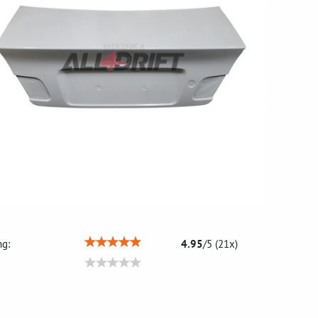
g:
4.95
/
5
(
21
x)