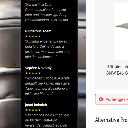
"Für mich ist Drift
Communication der einzig
faire und erstklassige Shop.
Reklamationen, falls ich ma..."
RCnitrous Team
★★★★★
"A minha experiência foi só
pela loja Online devido a
distância, mas para mim uma
loja de confiança, ..."
Ultraleicht
Vojtěch Novotný
BMW E46 Co
★★★★★
"Wir haben Stronglex-Geräte
gekauft, sie kamen etwa zwei
Tage nach der Bestellung an,
inklusive Monta..."
Vorheriges 
josef helmich
★★★★★
"Hier gibt es viele Dinge, die
Alternative Pr
du für dein Drift-Auto
verwenden kannst, egal ob