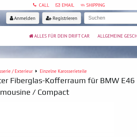
CALL
EMAIL
SHIPPING
Anmelden
Registrieren
ALLES FÜR DEIN DRIFT CAR
ALLGEMEINE GESC
sserie / Exterieur
Einzelne Karosserieteile
hter Fiberglas-Kofferraum für BMW E46
imousine / Compact