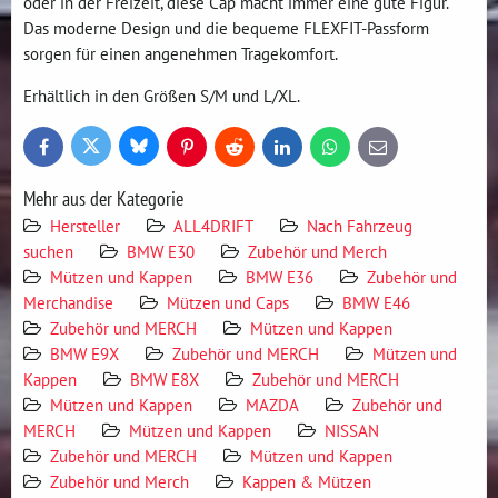
oder in der Freizeit, diese Cap macht immer eine gute Figur.
Das moderne Design und die bequeme FLEXFIT-Passform
sorgen für einen angenehmen Tragekomfort.
Erhältlich in den Größen S/M und L/XL.
Bluesky
Twitter
Facebook
Pinterest
Reddit
LinkedIn
WhatsApp
E-
mail
Mehr aus der Kategorie
Hersteller
ALL4DRIFT
Nach Fahrzeug
suchen
BMW E30
Zubehör und Merch
Mützen und Kappen
BMW E36
Zubehör und
Merchandise
Mützen und Caps
BMW E46
Zubehör und MERCH
Mützen und Kappen
BMW E9X
Zubehör und MERCH
Mützen und
Kappen
BMW E8X
Zubehör und MERCH
Mützen und Kappen
MAZDA
Zubehör und
MERCH
Mützen und Kappen
NISSAN
Zubehör und MERCH
Mützen und Kappen
Zubehör und Merch
Kappen & Mützen