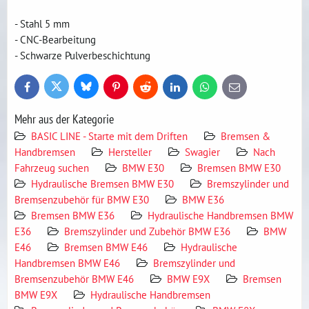
- Stahl 5 mm
- CNC-Bearbeitung
- Schwarze Pulverbeschichtung
Bluesky
Twitter
Facebook
Pinterest
Reddit
LinkedIn
WhatsApp
E-
mail
Mehr aus der Kategorie
BASIC LINE - Starte mit dem Driften
Bremsen &
Handbremsen
Hersteller
Swagier
Nach
Fahrzeug suchen
BMW E30
Bremsen BMW E30
Hydraulische Bremsen BMW E30
Bremszylinder und
Bremsenzubehör für BMW E30
BMW E36
Bremsen BMW E36
Hydraulische Handbremsen BMW
E36
Bremszylinder und Zubehör BMW E36
BMW
E46
Bremsen BMW E46
Hydraulische
Handbremsen BMW E46
Bremszylinder und
Bremsenzubehör BMW E46
BMW E9X
Bremsen
BMW E9X
Hydraulische Handbremsen