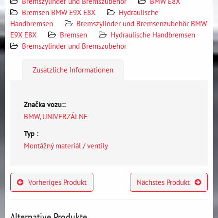
Bremszylinder und Bremszubehör
BMW E8X
Bremsen BMW E9X E8X
Hydraulische
Handbremsen
Bremszylinder und Bremsenzubehör BMW
E9X E8X
Bremsen
Hydraulische Handbremsen
Bremszylinder und Bremszubehör
Zusätzliche Informationen
Značka vozu::
BMW
,
UNIVERZÁLNE
Typ :
Montážný materiál / ventily
Vorheriges Produkt
Nächstes Produkt
Alternative Produkte