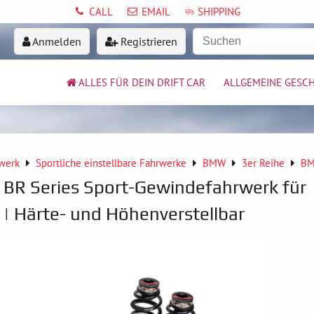
CALL
EMAIL
SHIPPING
Anmelden
Registrieren
ALLES FÜR DEIN DRIFT CAR
ALLGEMEINE GESC
werk
Sportliche einstellbare Fahrwerke
BMW
3er Reihe
BM
 BR Series Sport-Gewindefahrwerk für
 Härte- und Höhenverstellbar