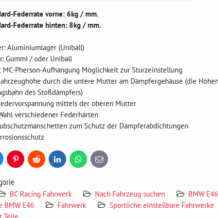
ard-Federrate vorne: 6kg / mm.
ard-Federrate hinten: 8kg / mm.
r: Aluminiumlager (Uniball)
r: Gummi / oder Uniball
t MC-Pherson-Aufhängung Möglichkeit zur Sturzeinstellung
 Fahrzeughöhe durch die untere Mutter am Dämpfergehäuse (die Höhen
gsbahn des Stoßdämpfers)
 Federvorspannung mittels der oberen Mutter
 Wahl verschiedener Federhärten
aubschutzmanschetten zum Schutz der Dämpferabdichtungen
rrosionsschutz
uesky
Pinterest
Reddit
LinkedIn
WhatsApp
E-
mail
gorie
BC Racing Fahrwerk
Nach Fahrzeug suchen
BMW E46
ke BMW E46
Fahrwerk
Sportliche einstellbare Fahrwerke
 Teile