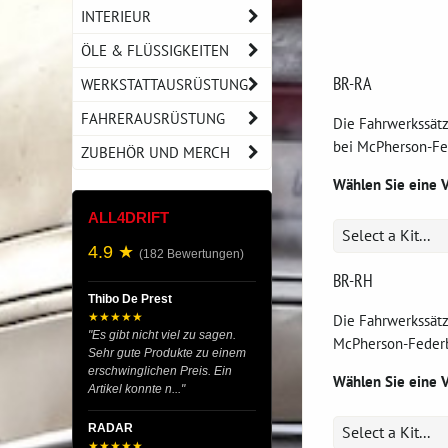
INTERIEUR
ÖLE & FLÜSSIGKEITEN
BR-RA
WERKSTATTAUSRÜSTUNG
FAHRERAUSRÜSTUNG
Die Fahrwerkssätz
bei McPherson-Fe
ZUBEHÖR UND MERCH
Wählen Sie eine 
ALL4DRIFT
Select a Kit...
4.9 ★
(182 Bewertungen)
BR-RH
Thibo De Prest
★★★★★
Die Fahrwerkssätz
"Es gibt nicht viel zu sagen.
McPherson-Federbe
Sehr gute Produkte zu einem
erschwinglichen Preis. Ein
Wählen Sie eine 
Artikel konnte n..."
RADAR
Select a Kit...
★★★★★