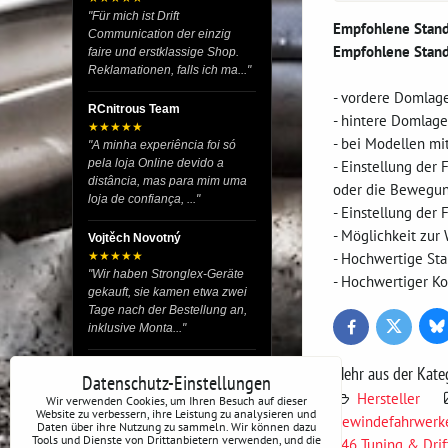
"Für mich ist Drift
Empfohlene Stand
Communication der einzig
Empfohlene Stand
faire und erstklassige Shop.
Reklamationen, falls ich ma..."
- vordere Domlage
RCnitrous Team
- hintere Domlage
★★★★★
- bei Modellen mi
"A minha experiência foi só
pela loja Online devido a
- Einstellung der
distância, mas para mim uma
oder die Bewegun
loja de confiança, ..."
- Einstellung der
- Möglichkeit zur
Vojtěch Novotný
- Hochwertige St
★★★★★
"Wir haben Stronglex-Geräte
- Hochwertiger Ko
gekauft, sie kamen etwa zwei
Tage nach der Bestellung an,
inklusive Monta..."
Bl
Twitter
Facebook
josef helmich
Mehr aus der Kate
Datenschutz-Einstellungen
★★★★★
Hersteller
Wir verwenden Cookies, um Ihren Besuch auf dieser
"Hier gibt es viele Dinge, die
Website zu verbessern, ihre Leistung zu analysieren und
Gewindefahrwer
du für dein Drift-Auto
Daten über ihre Nutzung zu sammeln. Wir können dazu
Tools und Dienste von Drittanbietern verwenden, und die
verwenden kannst, egal ob
E46 Tuning & Drift