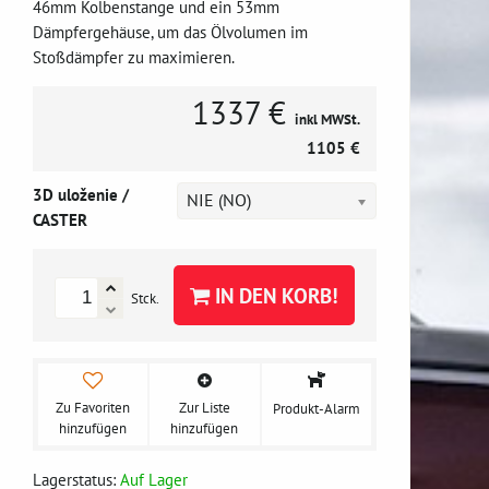
46mm Kolbenstange und ein 53mm
Dämpfergehäuse, um das Ölvolumen im
Stoßdämpfer zu maximieren.
1337 €
inkl MWSt.
1105 €
3D uloženie /
NIE (NO)
CASTER
IN DEN KORB!
Stck.
Zu Favoriten
Zur Liste
Produkt-Alarm
hinzufügen
hinzufügen
Lagerstatus:
Auf Lager