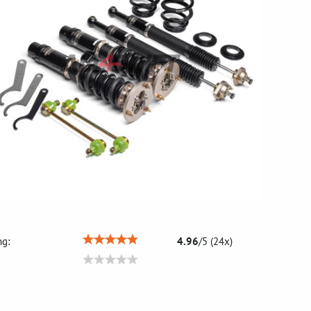
g:
4.96
/
5
(
24
x)