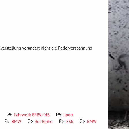
verstellung verändert nicht die Federvorspannung
Fahrwerk BMW E46
Sport
BMW
3er Reihe
E36
BMW