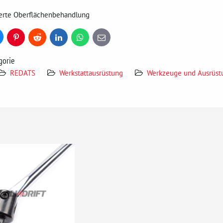
ierte Oberflächenbehandlung
uesky
Pinterest
Reddit
LinkedIn
WhatsApp
E-
mail
gorie
REDATS
Werkstattausrüstung
Werkzeuge und Ausrüst