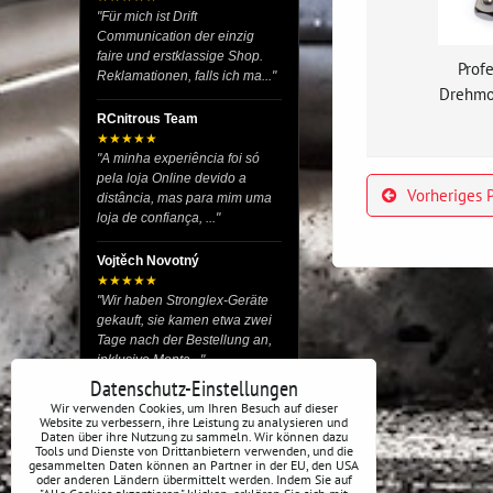
"Für mich ist Drift
Communication der einzig
faire und erstklassige Shop.
Prof
Reklamationen, falls ich ma..."
Drehmo
RCnitrous Team
★★★★★
"A minha experiência foi só
pela loja Online devido a
Vorheriges 
distância, mas para mim uma
loja de confiança, ..."
Vojtěch Novotný
★★★★★
"Wir haben Stronglex-Geräte
gekauft, sie kamen etwa zwei
Tage nach der Bestellung an,
inklusive Monta..."
Datenschutz-Einstellungen
josef helmich
Wir verwenden Cookies, um Ihren Besuch auf dieser
Website zu verbessern, ihre Leistung zu analysieren und
★★★★★
Daten über ihre Nutzung zu sammeln. Wir können dazu
"Hier gibt es viele Dinge, die
Tools und Dienste von Drittanbietern verwenden, und die
du für dein Drift-Auto
gesammelten Daten können an Partner in der EU, den USA
oder anderen Ländern übermittelt werden. Indem Sie auf
verwenden kannst, egal ob