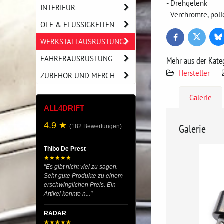
- Drehgelenk
INTERIEUR
- Verchromte, pol
ÖLE & FLÜSSIGKEITEN
Bl
Twitter
Facebook
WERKSTATTAUSRÜSTUNG
FAHRERAUSRÜSTUNG
Mehr aus der Kate
Hersteller
ZUBEHÖR UND MERCH
Galerie
ALL4DRIFT
4.9 ★
Galerie
(182 Bewertungen)
Thibo De Prest
★★★★★
"Es gibt nicht viel zu sagen.
Sehr gute Produkte zu einem
erschwinglichen Preis. Ein
Artikel konnte n..."
RADAR
★★★★★