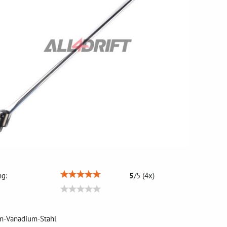
g:
5
/
5
(
4
x)
om-Vanadium-Stahl