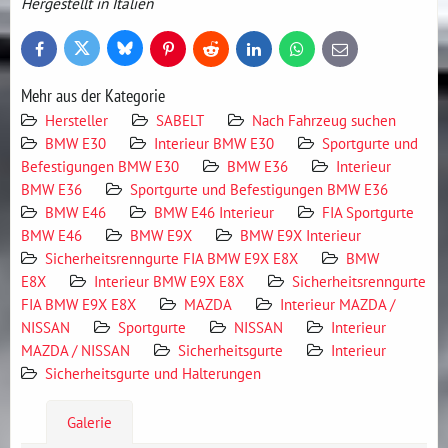
Hergestellt in Italien
Bluesky
Twitter
Facebook
Pinterest
Reddit
LinkedIn
WhatsApp
E-
mail
Mehr aus der Kategorie
Hersteller
SABELT
Nach Fahrzeug suchen
BMW E30
Interieur BMW E30
Sportgurte und
Befestigungen BMW E30
BMW E36
Interieur
BMW E36
Sportgurte und Befestigungen BMW E36
BMW E46
BMW E46 Interieur
FIA Sportgurte
BMW E46
BMW E9X
BMW E9X Interieur
Sicherheitsrenngurte FIA BMW E9X E8X
BMW
E8X
Interieur BMW E9X E8X
Sicherheitsrenngurte
FIA BMW E9X E8X
MAZDA
Interieur MAZDA /
NISSAN
Sportgurte
NISSAN
Interieur
MAZDA / NISSAN
Sicherheitsgurte
Interieur
Sicherheitsgurte und Halterungen
Galerie