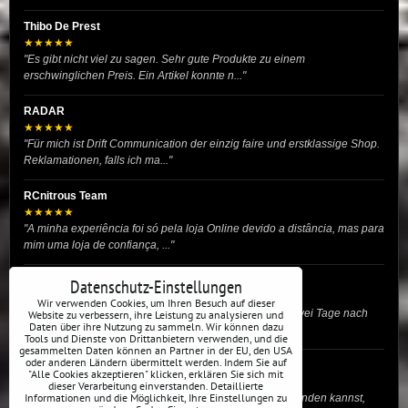
Thibo De Prest
★★★★★
"Es gibt nicht viel zu sagen. Sehr gute Produkte zu einem
erschwinglichen Preis. Ein Artikel konnte n..."
RADAR
★★★★★
"Für mich ist Drift Communication der einzig faire und erstklassige Shop.
Reklamationen, falls ich ma..."
RCnitrous Team
★★★★★
"A minha experiência foi só pela loja Online devido a distância, mas para
mim uma loja de confiança, ..."
Vojtěch Novotný
Datenschutz-Einstellungen
★★★★★
Wir verwenden Cookies, um Ihren Besuch auf dieser
"Wir haben Stronglex-Geräte gekauft, sie kamen etwa zwei Tage nach
Website zu verbessern, ihre Leistung zu analysieren und
Daten über ihre Nutzung zu sammeln. Wir können dazu
der Bestellung an, inklusive Monta..."
Tools und Dienste von Drittanbietern verwenden, und die
gesammelten Daten können an Partner in der EU, den USA
oder anderen Ländern übermittelt werden. Indem Sie auf
josef helmich
"Alle Cookies akzeptieren" klicken, erklären Sie sich mit
★★★★★
dieser Verarbeitung einverstanden. Detaillierte
Informationen und die Möglichkeit, Ihre Einstellungen zu
"Hier gibt es viele Dinge, die du für dein Drift-Auto verwenden kannst,