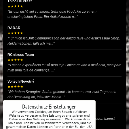
Thibo De Prest
★★★★★
"Es gibt nicht viel zu sagen. Sehr gute Produkte zu einem
erschwinglichen Preis. Ein Artikel konnte n..."
RADAR
★★★★★
"Für mich ist Drift Communication der einzig faire und erstklassige Shop.
Reklamationen, falls ich ma..."
RCnitrous Team
★★★★★
"A minha experiência foi só pela loja Online devido a distância, mas para
mim uma loja de confiança, ..."
Vojtěch Novotný
★★★★★
"Wir haben Stronglex-Geräte gekauft, sie kamen etwa zwei Tage nach
der Bestellung an, inklusive Monta..."
Datenschutz-Einstellungen
josef helmich
Wir verwenden Cookies, um Ihren Besuch auf dieser
★★★★★
Website zu verbessern, ihre Leistung zu analysieren und
"Hier gibt es viele Dinge, die du für dein Drift-Auto verwenden kannst,
Daten über ihre Nutzung zu sammeln. Wir können dazu
Tools und Dienste von Drittanbietern verwenden, und die
egal ob Profi oder für die St..."
gesammelten Daten können an Partner in der EU, den USA