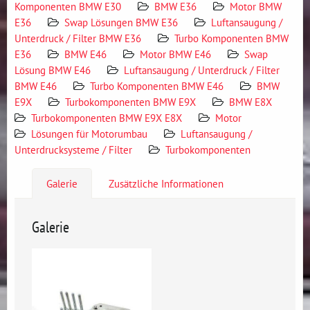
Komponenten BMW E30
BMW E36
Motor BMW
E36
Swap Lösungen BMW E36
Luftansaugung /
Unterdruck / Filter BMW E36
Turbo Komponenten BMW
E36
BMW E46
Motor BMW E46
Swap
Lösung BMW E46
Luftansaugung / Unterdruck / Filter
BMW E46
Turbo Komponenten BMW E46
BMW
E9X
Turbokomponenten BMW E9X
BMW E8X
Turbokomponenten BMW E9X E8X
Motor
Lösungen für Motorumbau
Luftansaugung /
Unterdrucksysteme / Filter
Turbokomponenten
Galerie
Zusätzliche Informationen
Galerie