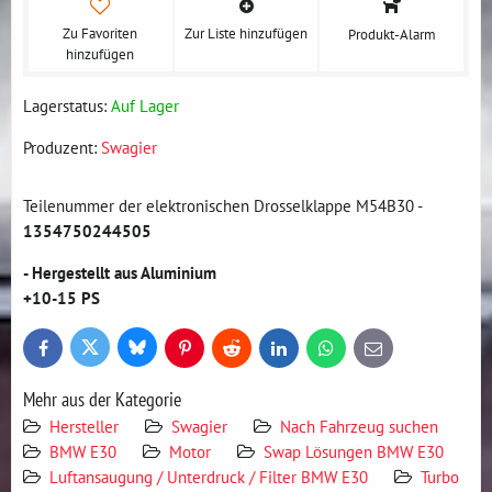
Zu Favoriten
Zur Liste hinzufügen
Produkt-Alarm
hinzufügen
Lagerstatus:
Auf Lager
Produzent:
Swagier
Teilenummer der elektronischen Drosselklappe M54B30 -
1354750244505
- Hergestellt aus Aluminium
+10-15 PS
Bluesky
Twitter
Facebook
Pinterest
Reddit
LinkedIn
WhatsApp
E-
mail
Mehr aus der Kategorie
Hersteller
Swagier
Nach Fahrzeug suchen
BMW E30
Motor
Swap Lösungen BMW E30
Luftansaugung / Unterdruck / Filter BMW E30
Turbo