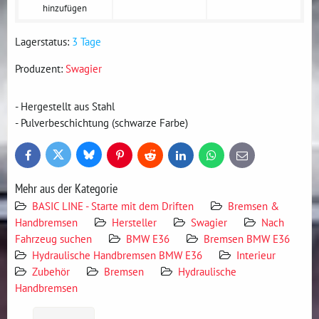
hinzufügen
Lagerstatus:
3 Tage
Produzent:
Swagier
- Hergestellt aus Stahl
- Pulverbeschichtung (schwarze Farbe)
Bluesky
Twitter
Facebook
Pinterest
Reddit
LinkedIn
WhatsApp
E-
mail
Mehr aus der Kategorie
BASIC LINE - Starte mit dem Driften
Bremsen &
Handbremsen
Hersteller
Swagier
Nach
Fahrzeug suchen
BMW E36
Bremsen BMW E36
Hydraulische Handbremsen BMW E36
Interieur
Zubehör
Bremsen
Hydraulische
Handbremsen