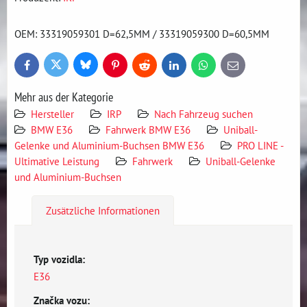
OEM: 33319059301 D=62,5MM / 33319059300 D=60,5MM
Bluesky
Twitter
Facebook
Pinterest
Reddit
LinkedIn
WhatsApp
E-
mail
Mehr aus der Kategorie
Hersteller
IRP
Nach Fahrzeug suchen
BMW E36
Fahrwerk BMW E36
Uniball-
Gelenke und Aluminium-Buchsen BMW E36
PRO LINE -
Ultimative Leistung
Fahrwerk
Uniball-Gelenke
und Aluminium-Buchsen
Zusätzliche Informationen
Typ vozidla:
E36
Značka vozu: