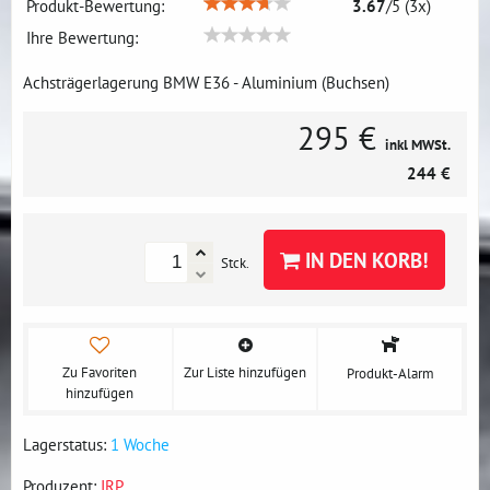
Produkt-Bewertung:
3.67
/
5
(
3
x)
Ihre Bewertung:
Achsträgerlagerung BMW E36 - Aluminium (Buchsen)
295 €
inkl MWSt.
244 €
IN DEN KORB!
Stck.
Zu Favoriten
Zur Liste hinzufügen
Produkt-Alarm
hinzufügen
Lagerstatus:
1 Woche
Produzent:
IRP