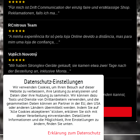
★★★★★
"Für mich ist Drift Communication der einzig faire und erstklassige Shop.
Reklamationen, falls ich ma..."
RCnitrous Team
★★★★★
"A minha experiência foi só pela loja Online devido a distância, mas para
mim uma loja de confiança, ..."
Vojtěch Novotný
★★★★★
"Wir haben Stronglex-Geräte gekauft, sie kamen etwa zwei Tage nach
der Bestellung an, inklusive Monta..."
Datenschutz-Einstellungen
josef helmich
Wir verwenden Cookies, um Ihren Besuch auf dieser
★★★★★
Website zu verbessern, ihre Leistung zu analysieren und
"Hier gibt es viele Dinge, die du für dein Drift-Auto verwenden kannst,
Daten über ihre Nutzung zu sammeln. Wir können dazu
Tools und Dienste von Drittanbietern verwenden, und die
egal ob Profi oder für die St..."
gesammelten Daten können an Partner in der EU, den USA
oder anderen Ländern übermittelt werden. Indem Sie auf
"Alle Cookies akzeptieren" klicken, erklären Sie sich mit
ALLE BEWERTUNGEN
dieser Verarbeitung einverstanden. Detaillierte
Informationen und die Möglichkeit, Ihre Einstellungen zu
ändern, finden Sie unten.
Erklärung zum Datenschutz