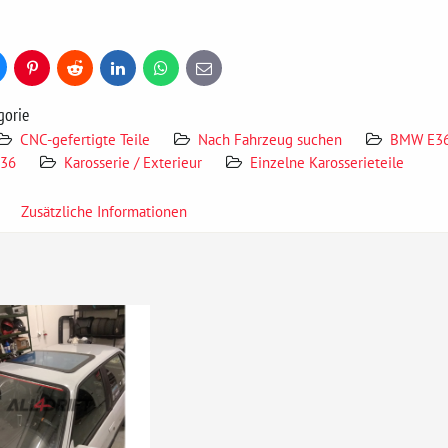
uesky
Pinterest
Reddit
LinkedIn
WhatsApp
E-
mail
gorie
CNC-gefertigte Teile
Nach Fahrzeug suchen
BMW E3
E36
Karosserie / Exterieur
Einzelne Karosserieteile
Zusätzliche Informationen