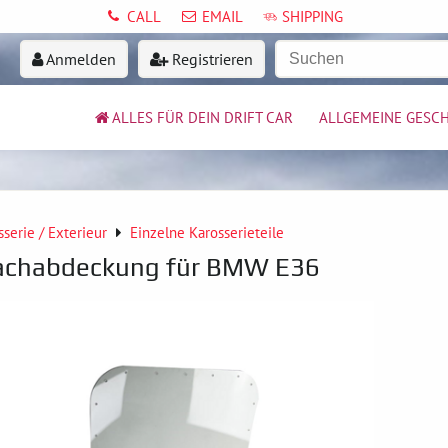
CALL
EMAIL
SHIPPING
Anmelden
Registrieren
ALLES FÜR DEIN DRIFT CAR
ALLGEMEINE GESC
sserie / Exterieur
Einzelne Karosserieteile
achabdeckung für BMW E36