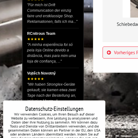
"Für mich ist Drift
Communication der einzig
faire und erstklassige Shop.
Reklamationen, falls ich ma..."
Schiebeda
RCnitrous Team
★★★★★
"A minha experiência foi só
pela loja Online devido a
Vorheriges 
distância, mas para mim uma
loja de confiança, ..."
Vojtěch Novotný
★★★★★
"Wir haben Stronglex-Geräte
gekauft, sie kamen etwa zwei
Tage nach der Bestellung an,
inklusive Monta..."
Datenschutz-Einstellungen
josef helmich
Wir verwenden Cookies, um Ihren Besuch auf dieser
Website zu verbessern, ihre Leistung zu analysieren und
★★★★★
Daten über ihre Nutzung zu sammeln. Wir können dazu
"Hier gibt es viele Dinge, die
Tools und Dienste von Drittanbietern verwenden, und die
du für dein Drift-Auto
gesammelten Daten können an Partner in der EU, den USA
oder anderen Ländern übermittelt werden. Indem Sie auf
verwenden kannst, egal ob