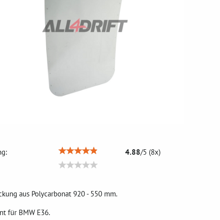
g:
4.88
/
5
(
8
x)
kung aus Polycarbonat 920 - 550 mm.
ent für BMW E36.