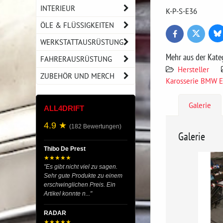
INTERIEUR
K-P-S-E36
ÖLE & FLÜSSIGKEITEN
Bl
Twitter
Facebook
WERKSTATTAUSRÜSTUNG
Mehr aus der Kate
FAHRERAUSRÜSTUNG
Hersteller
ZUBEHÖR UND MERCH
Karosserie BMW 
Galerie
ALL4DRIFT
4.9 ★
(182 Bewertungen)
Galerie
Thibo De Prest
★★★★★
"Es gibt nicht viel zu sagen.
Sehr gute Produkte zu einem
erschwinglichen Preis. Ein
Artikel konnte n..."
RADAR
★★★★★