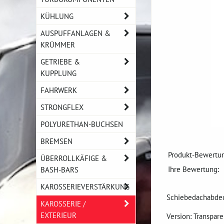
KÜHLUNG
AUSPUFFANLAGEN &
KRÜMMER
GETRIEBE &
KUPPLUNG
FAHRWERK
STRONGFLEX
POLYURETHAN-BUCHSEN
BREMSEN
Produkt-Bewertun
ÜBERROLLKÄFIGE &
Ihre Bewertung:
BASH-BARS
KAROSSERIEVERSTÄRKUNG
Schiebedachabdec
KAROSSERIE /
EXTERIEUR
Version: Transpar