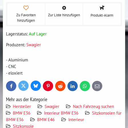
Zu Favoriten
Zur Liste hinzufügen
Produkt-Alarm
hinzufügen
Lagerstatus:
Auf Lager
Produzent:
Swagier
- Aluminium
- CNC
- eloxiert
Bluesky
Twitter
Facebook
Pinterest
Reddit
LinkedIn
WhatsApp
E-
mail
Mehr aus der Kategorie
Hersteller
Swagier
Nach Fahrzeug suchen
BMW E36
Interieur BMW E36
Sitzkonsolen für
BMW E36
BMW E46
Interieur
Sitzkonsole