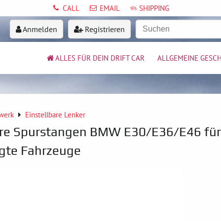
CALL
EMAIL
SHIPPING
Anmelden
Registrieren
ALLES FÜR DEIN DRIFT CAR
ALLGEMEINE GESC
werk
Einstellbare Lenker
bare Spurstangen BMW E30/E36/E46 für
egte Fahrzeuge