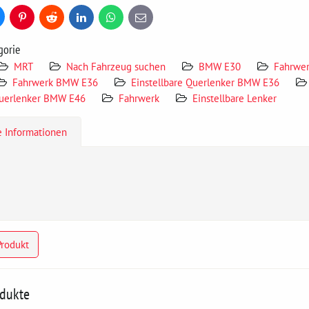
uesky
Pinterest
Reddit
LinkedIn
WhatsApp
E-
mail
gorie
MRT
Nach Fahrzeug suchen
BMW E30
Fahrwe
Fahrwerk BMW E36
Einstellbare Querlenker BMW E36
Querlenker BMW E46
Fahrwerk
Einstellbare Lenker
e Informationen
Produkt
odukte