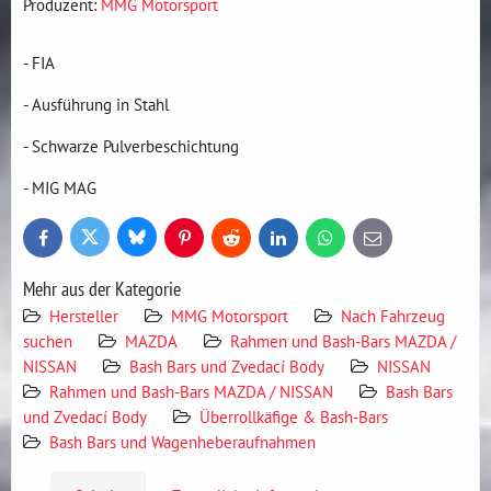
Produzent:
MMG Motorsport
- FIA
- Ausführung in Stahl
- Schwarze Pulverbeschichtung
- MIG MAG
Bluesky
Twitter
Facebook
Pinterest
Reddit
LinkedIn
WhatsApp
E-
mail
Mehr aus der Kategorie
Hersteller
MMG Motorsport
Nach Fahrzeug
suchen
MAZDA
Rahmen und Bash-Bars MAZDA /
NISSAN
Bash Bars und Zvedací Body
NISSAN
Rahmen und Bash-Bars MAZDA / NISSAN
Bash Bars
und Zvedací Body
Überrollkäfige & Bash-Bars
Bash Bars und Wagenheberaufnahmen