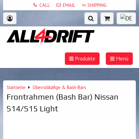
CALL
EMAIL
SHIPPING
Produkte
Menü
Startseite
Überrollkäfige & Bash-Bars
Frontrahmen (Bash Bar) Nissan
S14/S15 Light