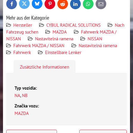
Bluesky
Twitter
Facebook
Pinterest
Reddit
LinkedIn
WhatsApp
E-
mail
Mehr aus der Kategorie
Hersteller
CYBUL RADICAL SOLUTIONS
Nach
Fahrzeug suchen
MAZDA
Fahrwerk MAZDA /
NISSAN
Nastavitelná ramena
NISSAN
Fahrwerk MAZDA / NISSAN
Nastavitelná ramena
Fahrwerk
Einstellbare Lenker
Zusätzliche Informationen
Typ vozidla:
NA
,
NB
Značka vozu:
MAZDA