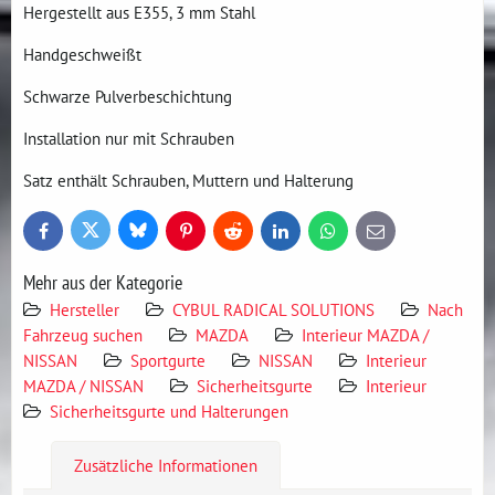
Hergestellt aus E355, 3 mm Stahl
Handgeschweißt
Schwarze Pulverbeschichtung
Installation nur mit Schrauben
Satz enthält Schrauben, Muttern und Halterung
Bluesky
Twitter
Facebook
Pinterest
Reddit
LinkedIn
WhatsApp
E-
mail
Mehr aus der Kategorie
Hersteller
CYBUL RADICAL SOLUTIONS
Nach
Fahrzeug suchen
MAZDA
Interieur MAZDA /
NISSAN
Sportgurte
NISSAN
Interieur
MAZDA / NISSAN
Sicherheitsgurte
Interieur
Sicherheitsgurte und Halterungen
Zusätzliche Informationen