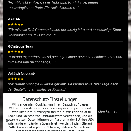
"Es gibt nicht viel zu sagen. Sehr gute Produkte zu einem
erschwinglichen Preis. Ein Artikel konnte n..."
RADAR
★★★★★
"Für mich ist Drift Communication der einzig faire und erstklassige Shop.
Reklamationen, falls ich ma..."
RCnitrous Team
★★★★★
"A minha experiência foi só pela loja Online devido a distância, mas para
mim uma loja de confiança, ..."
Vojtěch Novotný
★★★★★
"Wir haben Stronglex-Geräte gekauft, sie kamen etwa zwei Tage nach
der Bestellung an, inklusive Monta..."
Datenschutz-Einstellungen
josef helmich
Wir verwenden Cookies, um Ihren Besuch auf dieser
★★★★★
Website zu verbessern, ihre Leistung zu analysieren und
"Hier gibt es viele Dinge, die du für dein Drift-Auto verwenden kannst,
Daten über ihre Nutzung zu sammeln. Wir können dazu
Tools und Dienste von Drittanbietern verwenden, und die
egal ob Profi oder für die St..."
gesammelten Daten können an Partner in der EU, den USA
oder anderen Ländern übermittelt werden. Indem Sie auf
"Alle Cookies akzeptieren" klicken, erklären Sie sich mit
ALLE BEWERTUNGEN
dieser Verarbeitung einverstanden. Detaillierte