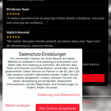
RCnitrous Team
★★★★★
"A minha experiência foi só pela loja Online devido a distância, mas para
mim uma loja de confiança, ..."
Vojtěch Novotný
★★★★★
"Wir haben Stronglex-Geräte gekauft, sie kamen etwa zwei Tage nach
der Bestellung an, inklusive Monta..."
Datenschutz-Einstellungen
josef helmich
Wir verwenden Cookies, um Ihren Besuch auf dieser
★★★★★
Website zu verbessern, ihre Leistung zu analysieren und
"Hier gibt es viele Dinge, die du für dein Drift-Auto verwenden kannst,
Daten über ihre Nutzung zu sammeln. Wir können dazu
Tools und Dienste von Drittanbietern verwenden, und die
egal ob Profi oder für die St..."
gesammelten Daten können an Partner in der EU, den USA
oder anderen Ländern übermittelt werden. Indem Sie auf
"Alle Cookies akzeptieren" klicken, erklären Sie sich mit
ALLE BEWERTUNGEN
dieser Verarbeitung einverstanden. Detaillierte
Informationen und die Möglichkeit, Ihre Einstellungen zu
ändern, finden Sie unten.
Erklärung zum Datenschutz
Datenschutz-Einstellungen
Erklärung zum Datenschutz
Details anzeigen
Alle Cookies akzeptieren