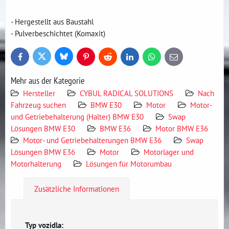
- Hergestellt aus Baustahl
- Pulverbeschichtet (Komaxit)
Bluesky
Twitter
Facebook
Pinterest
Reddit
LinkedIn
WhatsApp
E-
mail
Mehr aus der Kategorie
Hersteller
CYBUL RADICAL SOLUTIONS
Nach
Fahrzeug suchen
BMW E30
Motor
Motor-
und Getriebehalterung (Halter) BMW E30
Swap
Lösungen BMW E30
BMW E36
Motor BMW E36
Motor- und Getriebehalterungen BMW E36
Swap
Lösungen BMW E36
Motor
Motorlager und
Motorhalterung
Lösungen für Motorumbau
Zusätzliche Informationen
Typ vozidla: