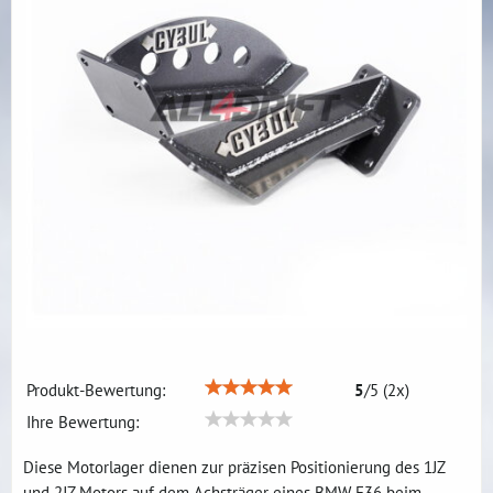
Produkt-Bewertung:
5
/
5
(
2
x)
Ihre Bewertung:
Diese Motorlager dienen zur präzisen Positionierung des 1JZ
und 2JZ Motors auf dem Achsträger eines BMW E36 beim