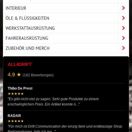
INTERIEUR
ÖLE & FLÜSSIGKEITEN
WERKSTATTAUSRÜSTUNG
FAHRERAUSRÜSTUNG
ZUBEHÖR UND MERCH
ALL4DRIFT
4.9 ★
(182 Bewertungen)
Thibo De Prest
★★★★★
"Es gibt nicht viel zu sagen. Sehr gute Produkte zu einem
erschwinglichen Preis. Ein Artikel konnte n..."
RADAR
★★★★★
"Für mich ist Drift Communication der einzig faire und erstklassige Shop.
Reklamationen, falls ich ma..."