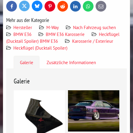
Bluesky
Twitter
Facebook
Pinterest
Reddit
LinkedIn
WhatsApp
E-
mail
Mehr aus der Kategorie
Hersteller
M-Way
Nach Fahrzeug suchen
BMW E36
BMW E36 Karosserie
Heckflügel
(Ducktail Spoiler) BMW E36
Karosserie / Exterieur
Heckflügel (Ducktail Spoiler)
Galerie
Zusätzliche Informationen
Galerie