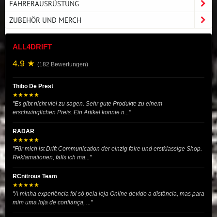
FAHRERAUSRÜSTUNG
ZUBEHÖR UND MERCH
ALL4DRIFT
4.9 ★
(182 Bewertungen)
Thibo De Prest
★★★★★
"Es gibt nicht viel zu sagen. Sehr gute Produkte zu einem
erschwinglichen Preis. Ein Artikel konnte n..."
RADAR
★★★★★
"Für mich ist Drift Communication der einzig faire und erstklassige Shop.
Reklamationen, falls ich ma..."
RCnitrous Team
★★★★★
"A minha experiência foi só pela loja Online devido a distância, mas para
mim uma loja de confiança, ..."