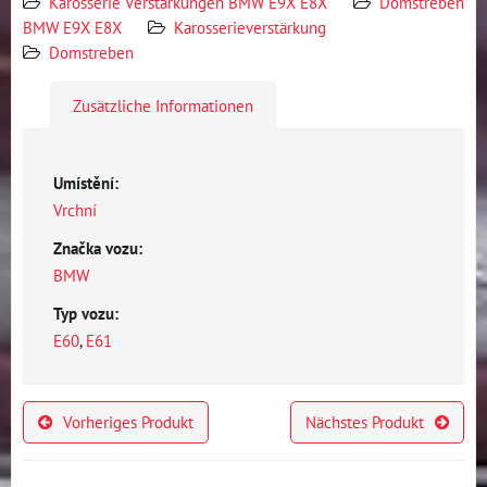
Karosserie Verstärkungen BMW E9X E8X
Domstreben
BMW E9X E8X
Karosserieverstärkung
Domstreben
Zusätzliche Informationen
Umístění:
Vrchní
Značka vozu:
BMW
Typ vozu:
E60
,
E61
Vorheriges Produkt
Nächstes Produkt