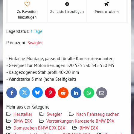
Zu Favoriten
Zur Liste hinzufügen
Produkt-Alarm
hinzufügen
Lagerstatus:
3 Tage
Produzent:
Swagier
- Einfache Montage, passend für alle Karosserievarianten
- Geeignet für Motorisierungen 520 525 530 545 550 M5
- Kaltgezogenes Stahlprofil 40x20 mm
- Wandstärke 3 mm (hohe Steifigkeit)
Bluesky
Twitter
Facebook
Pinterest
Reddit
LinkedIn
WhatsApp
E-
mail
Mehr aus der Kategorie
Hersteller
Swagier
Nach Fahrzeug suchen
BMW E9X
Verstärkungen Karosserie BMW E9X
Domstreben BMW E9X E8X
BMW E8X