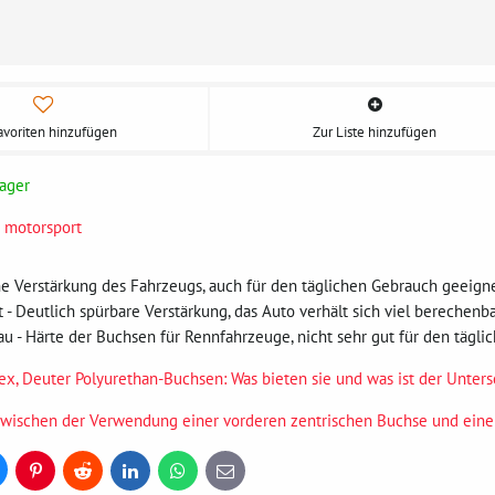
avoriten hinzufügen
Zur Liste hinzufügen
ager
 motorsport
eine Verstärkung des Fahrzeugs, auch für den täglichen Gebrauch geeign
ot - Deutlich spürbare Verstärkung, das Auto verhält sich viel berechenb
blau - Härte der Buchsen für Rennfahrzeuge, nicht sehr gut für den tägl
lex, Deuter Polyurethan-Buchsen: Was bieten sie und was ist der Unter
zwischen der Verwendung einer vorderen zentrischen Buchse und ein
uesky
Pinterest
Reddit
LinkedIn
WhatsApp
E-
mail