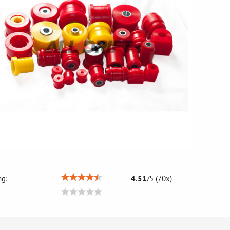
g:
4.51
/
5
(
70
x)