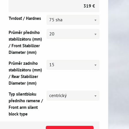
319 €
Tvrdosť / Hardnes
75 sha
Průměr předního
20
stabilizátoru (mm)
/ Front Stabilizer
Diameter (mm)
Průměr zadního
15
stabilizátoru (mm)
/ Rear Stabilizer
Diameter (mm)
Typ silentbloku
centrický
předního ramene /
Front arm silent
block type