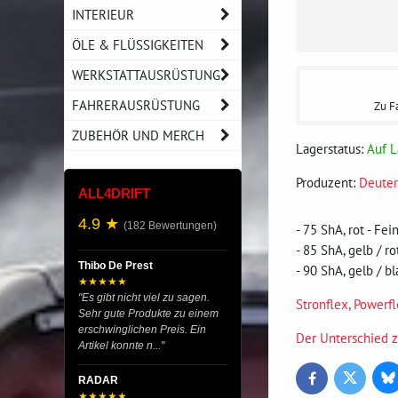
INTERIEUR
ÖLE & FLÜSSIGKEITEN
WERKSTATTAUSRÜSTUNG
FAHRERAUSRÜSTUNG
Zu F
ZUBEHÖR UND MERCH
Lagerstatus:
Auf L
Produzent:
Deuter
ALL4DRIFT
4.9 ★
(182 Bewertungen)
- 75 ShA, rot - F
- 85 ShA, gelb / r
Thibo De Prest
- 90 ShA, gelb / 
★★★★★
"Es gibt nicht viel zu sagen.
Stronflex, Powerf
Sehr gute Produkte zu einem
erschwinglichen Preis. Ein
Der Unterschied 
Artikel konnte n..."
Bl
RADAR
Twitter
Facebook
★★★★★