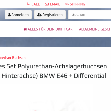
CALL
EMAIL
SHIPPING
Anmelden
Registrieren
ALLES FÜR DEIN DRIFT CAR
ALLGEMEINE GESC
urethan-Buchsen
s Set Polyurethan-Achslagerbuchsen
+ Hinterachse) BMW E46 + Differential