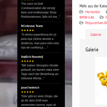
"Für mich ist Drift
Mehr aus der Kate
Communication der einzig
Hersteller
faire und erstklassige Shop.
BMW E46
Reklamationen, falls ich ma..."
Polyurethan-
RCnitrous Team
★★★★★
Galerie
"A minha experiência foi só
pela loja Online devido a
distância, mas para mim uma
loja de confiança, ..."
Galerie
Vojtěch Novotný
★★★★★
"Wir haben Stronglex-Geräte
gekauft, sie kamen etwa zwei
Tage nach der Bestellung an,
inklusive Monta..."
josef helmich
★★★★★
"Hier gibt es viele Dinge, die
du für dein Drift-Auto
verwenden kannst, egal ob