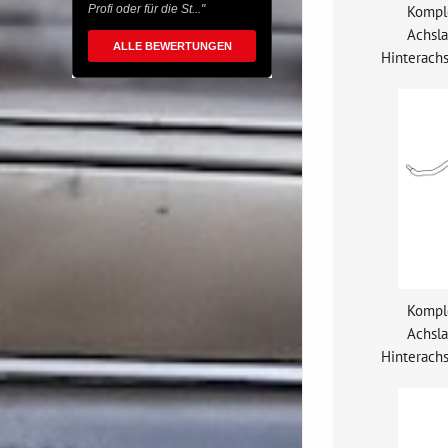
Komple
Profi oder für die St..."
Achsla
ALLE BEWERTUNGEN
Hinterachs
Komple
Achsla
Hinterachs