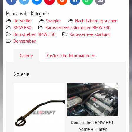
Bluesky
Twitter
Facebook
Pinterest
Reddit
LinkedIn
WhatsApp
E-
mail
Mehr aus der Kategorie
Hersteller
Swagier
Nach Fahrzeug suchen
BMW E30
Karosserieverstärkungen BMW E30
Domstreben BMW E30
Karosserieverstärkung
Domstreben
Galerie
Zusätzliche Informationen
Galerie
Domstreben BMW E30 -
Vorne + Hinten