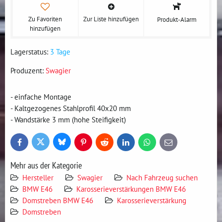
Zu Favoriten
Zur Liste hinzufügen
Produkt-Alarm
hinzufügen
Lagerstatus:
3 Tage
Produzent:
Swagier
- einfache Montage
- Kaltgezogenes Stahlprofil 40x20 mm
- Wandstärke 3 mm (hohe Steifigkeit)
Bluesky
Twitter
Facebook
Pinterest
Reddit
LinkedIn
WhatsApp
E-
mail
Mehr aus der Kategorie
Hersteller
Swagier
Nach Fahrzeug suchen
BMW E46
Karosserieverstärkungen BMW E46
Domstreben BMW E46
Karosserieverstärkung
Domstreben