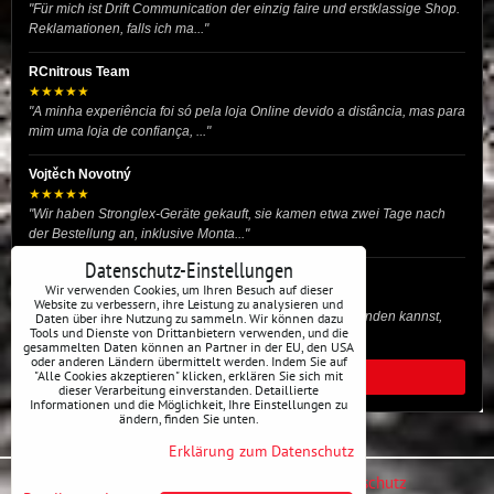
"Für mich ist Drift Communication der einzig faire und erstklassige Shop.
Reklamationen, falls ich ma..."
RCnitrous Team
★★★★★
"A minha experiência foi só pela loja Online devido a distância, mas para
mim uma loja de confiança, ..."
Vojtěch Novotný
★★★★★
"Wir haben Stronglex-Geräte gekauft, sie kamen etwa zwei Tage nach
der Bestellung an, inklusive Monta..."
Datenschutz-Einstellungen
josef helmich
Wir verwenden Cookies, um Ihren Besuch auf dieser
★★★★★
Website zu verbessern, ihre Leistung zu analysieren und
"Hier gibt es viele Dinge, die du für dein Drift-Auto verwenden kannst,
Daten über ihre Nutzung zu sammeln. Wir können dazu
Tools und Dienste von Drittanbietern verwenden, und die
egal ob Profi oder für die St..."
gesammelten Daten können an Partner in der EU, den USA
oder anderen Ländern übermittelt werden. Indem Sie auf
"Alle Cookies akzeptieren" klicken, erklären Sie sich mit
ALLE BEWERTUNGEN
dieser Verarbeitung einverstanden. Detaillierte
Informationen und die Möglichkeit, Ihre Einstellungen zu
ändern, finden Sie unten.
Erklärung zum Datenschutz
Datenschutz-Einstellungen
Erklärung zum Datenschutz