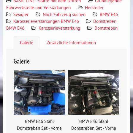
BASIC LINE - Starte mit dem Driften
Grundlegende
Fahrwerksteile und Verstärkungen
Hersteller
Swagier
Nach Fahrzeug suchen
BMW E46
Karosserieverstärkungen BMW E46
Domstreben
BMW E46
Karosserieverstärkung
Domstreben
Galerie
Zusätzliche Informationen
Galerie
BMW E46 Stahl
BMW E46 Stahl
Domstreben Set - Vorne
Domstreben Set - Vorne