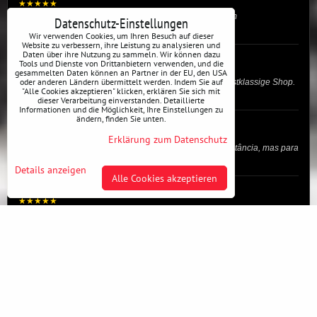
★★★★★
"Es gibt nicht viel zu sagen. Sehr gute Produkte zu einem
Datenschutz-Einstellungen
erschwinglichen Preis. Ein Artikel konnte n..."
Wir verwenden Cookies, um Ihren Besuch auf dieser
Website zu verbessern, ihre Leistung zu analysieren und
Daten über ihre Nutzung zu sammeln. Wir können dazu
RADAR
Tools und Dienste von Drittanbietern verwenden, und die
★★★★★
gesammelten Daten können an Partner in der EU, den USA
oder anderen Ländern übermittelt werden. Indem Sie auf
"Für mich ist Drift Communication der einzig faire und erstklassige Shop.
"Alle Cookies akzeptieren" klicken, erklären Sie sich mit
Reklamationen, falls ich ma..."
dieser Verarbeitung einverstanden. Detaillierte
Informationen und die Möglichkeit, Ihre Einstellungen zu
ändern, finden Sie unten.
RCnitrous Team
★★★★★
Erklärung zum Datenschutz
"A minha experiência foi só pela loja Online devido a distância, mas para
mim uma loja de confiança, ..."
Details anzeigen
Alle Cookies akzeptieren
Vojtěch Novotný
★★★★★
"Wir haben Stronglex-Geräte gekauft, sie kamen etwa zwei Tage nach
der Bestellung an, inklusive Monta..."
josef helmich
★★★★★
"Hier gibt es viele Dinge, die du für dein Drift-Auto verwenden kannst,
egal ob Profi oder für die St..."