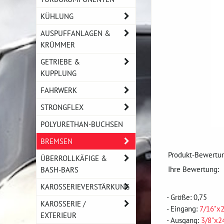
KÜHLUNG
AUSPUFFANLAGEN &
KRÜMMER
GETRIEBE &
KUPPLUNG
FAHRWERK
STRONGFLEX
POLYURETHAN-BUCHSEN
BREMSEN
Produkt-Bewertun
ÜBERROLLKÄFIGE &
Ihre Bewertung:
BASH-BARS
KAROSSERIEVERSTÄRKUNG
- Größe: 0,75
KAROSSERIE /
- Eingang:
7/16"x
EXTERIEUR
- Ausgang:
3/8"x