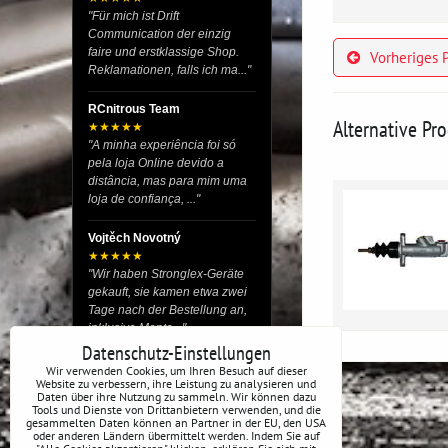
"Für mich ist Drift
Communication der einzig
faire und erstklassige Shop.
Vorheriges 
Reklamationen, falls ich ma..."
RCnitrous Team
Alternative Pr
★★★★★
"A minha experiência foi só
pela loja Online devido a
distância, mas para mim uma
loja de confiança, ..."
Vojtěch Novotný
★★★★★
"Wir haben Stronglex-Geräte
gekauft, sie kamen etwa zwei
Tage nach der Bestellung an,
inklusive Monta..."
Datenschutz-Einstellungen
josef helmich
Wir verwenden Cookies, um Ihren Besuch auf dieser
Website zu verbessern, ihre Leistung zu analysieren und
★★★★★
Daten über ihre Nutzung zu sammeln. Wir können dazu
"Hier gibt es viele Dinge, die
Tools und Dienste von Drittanbietern verwenden, und die
du für dein Drift-Auto
gesammelten Daten können an Partner in der EU, den USA
oder anderen Ländern übermittelt werden. Indem Sie auf
verwenden kannst, egal ob