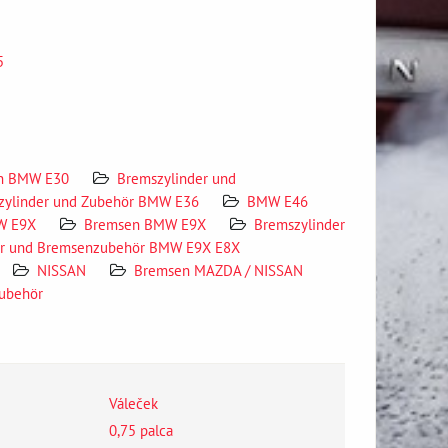
5
n BMW E30
Bremszylinder und
zylinder und Zubehör BMW E36
BMW E46
W E9X
Bremsen BMW E9X
Bremszylinder
er und Bremsenzubehör BMW E9X E8X
NISSAN
Bremsen MAZDA / NISSAN
ubehör
Váleček
0,75 palca