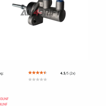
g:
4.5
/
5
(
2
x)
20UNF
24UNF