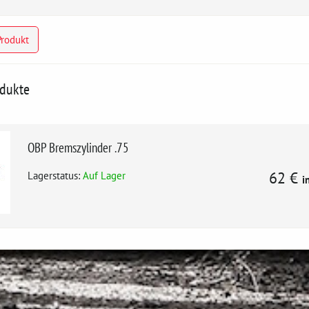
Produkt
odukte
OBP Bremszylinder .75
Lagerstatus:
Auf Lager
62 €
i