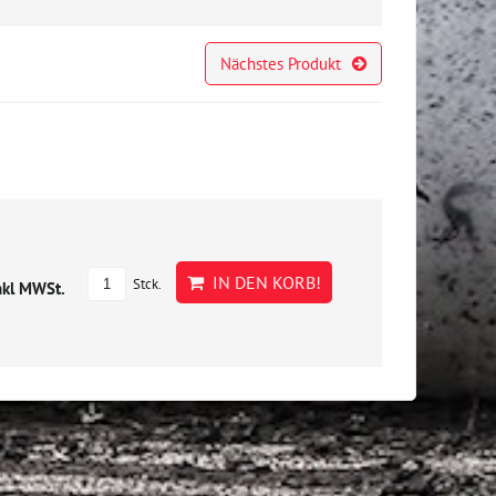
Nächstes Produkt
IN DEN KORB!
Stck.
nkl MWSt.