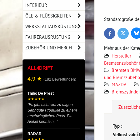
INTERIEUR
ÖLE & FLÜSSIGKEITEN
Standardgröße der
WERKSTATTAUSRÜSTUNG
Bl
Twitter
Facebook
FAHRERAUSRÜSTUNG
ZUBEHÖR UND MERCH
Mehr aus der Kate
Hersteller
Bremsenzubehör 
ALL4DRIFT
Bremsen BMW
und Bremszubehö
4.9 ★
(182 Bewertungen)
MAZDA
Bremszylinde
Thibo De Prest
★★★★★
"Es gibt nicht viel zu sagen.
Zusätzlich
Sehr gute Produkte zu einem
erschwinglichen Preis. Ein
Artikel konnte n..."
Typ :
Veľkosť váleč
RADAR
★★★★★