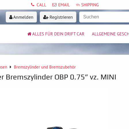
CALL
EMAIL
SHIPPING
Anmelden
Registrieren
ALLES FÜR DEIN DRIFT CAR
ALLGEMEINE GESC
msen
Bremszylinder und Bremszubehör
 Bremszylinder OBP 0.75” vz. MINI