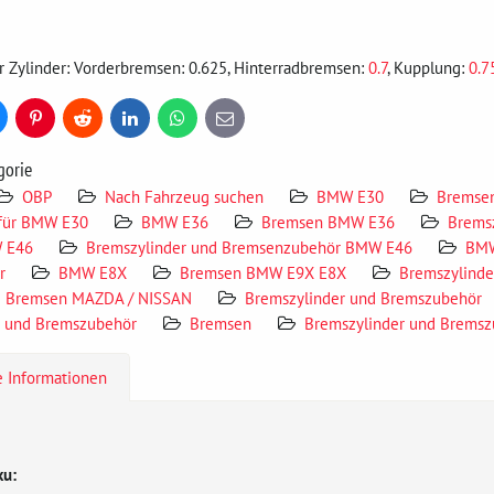
 Zylinder: Vorderbremsen: 0.625, Hinterradbremsen:
0.7
, Kupplung:
0.7
uesky
Pinterest
Reddit
LinkedIn
WhatsApp
E-
mail
gorie
OBP
Nach Fahrzeug suchen
BMW E30
Bremse
für BMW E30
BMW E36
Bremsen BMW E36
Brems
 E46
Bremszylinder und Bremsenzubehör BMW E46
BM
r
BMW E8X
Bremsen BMW E9X E8X
Bremszylind
Bremsen MAZDA / NISSAN
Bremszylinder und Bremszubehör
r und Bremszubehör
Bremsen
Bremszylinder und Bremsz
e Informationen
ku: